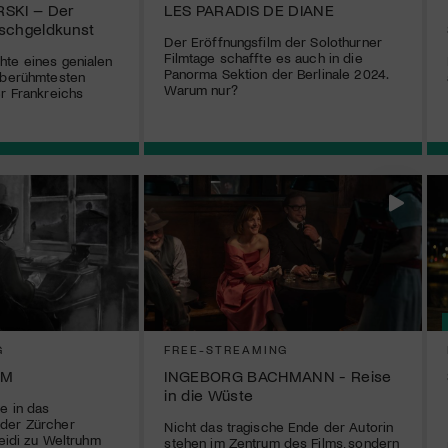
RSKI – Der
LES PARADIS DE DIANE
lschgeldkunst
Der Eröffnungsfilm der Solothurner
Filmtage schaffte es auch in die
hte eines genialen
Panorma Sektion der Berlinale 2024.
 berühmtesten
Warum nur?
er Frankreichs
G
FREE-STREAMING
UM
INGEBORG BACHMANN - Reise
in die Wüste
e in das
der Zürcher
Nicht das tragische Ende der Autorin
Heidi zu Weltruhm
stehen im Zentrum des Films, sondern