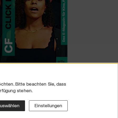
chten. Bitte beachten Sie, dass
erfügung stehen.
sum
hutz
auswählen
Einstellungen