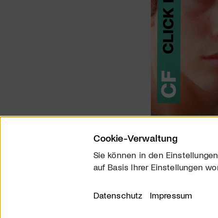
Cookie-Verwaltung
Sie können in den Einstellungen
auf Basis Ihrer Einstellungen wo
Über uns
Kontakt
Datenschutz
Impressum
© 2026 arttv.ch