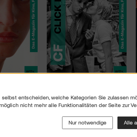
 selbst entscheiden, welche Kategorien Sie zulassen mö
möglich nicht mehr alle Funktionalitäten der Seite zur V
Downloads
Impres
Werben
Datensc
Nur notwendige
Alle 