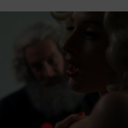
Mach mit: «Be Part of the Art»!
Engagiere dich als Kulturliebhaber:in, Kulturschaffende(r) oder