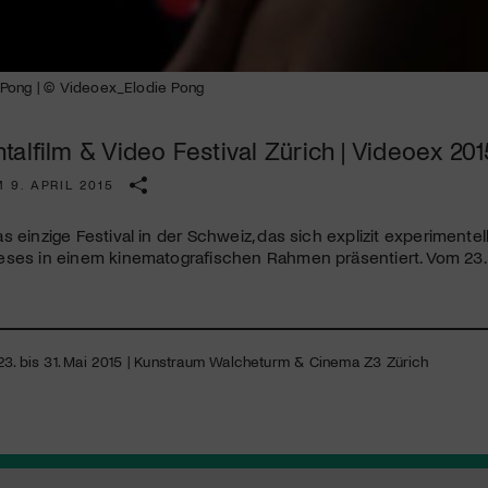
Kulturinstitution und unterstütze unsere Arbeit.
Mit deiner Mitgliedschaft erhältst du kostenlosen Zugang zu
diversen Kulturevents.
Pong | © Videoex_Elodie Pong
Jetzt Mitglied werden
alfilm & Video Festival Zürich | Videoex 201
 9. APRIL 2015
as einzige Festival in der Schweiz, das sich explizit experiment
ses in einem kinematografischen Rahmen präsentiert. Vom 23. bi
23. bis 31. Mai 2015 | Kunstraum Walcheturm & Cinema Z3 Zürich