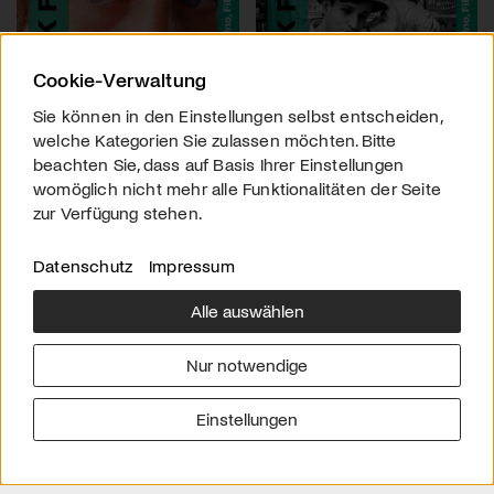
Cookie-Verwaltung
Sie können in den Einstellungen selbst entscheiden,
welche Kategorien Sie zulassen möchten. Bitte
beachten Sie, dass auf Basis Ihrer Einstellungen
womöglich nicht mehr alle Funktionalitäten der Seite
zur Verfügung stehen.
Datenschutz
Impressum
Alle auswählen
Über uns
Downloads
Impressum
Nur notwendige
Kontakt
Werben
Datenschutz
Einstellungen
© 2026 arttv.ch