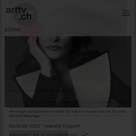
SZENE
Mach mit: «Be Part of the Art»!
Hommage und Goldener Ehrenbär für Isabelle Huppert bei der Berlinale
Engagiere dich als Kulturliebhaber:in, Kulturschaffende(r) oder
2022 | © Philip Gay
Kulturinstitution und unterstütze unsere Arbeit.
Berlinale 2022 | Isabelle Huppert
Mit deiner Mitgliedschaft erhältst du kostenlosen Zugang zu
diversen Kulturevents.
PUBLIZIERT AM 18. DEZEMBER 2021