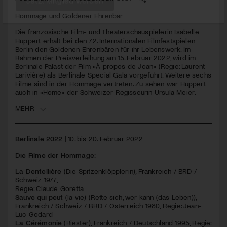
Hommage und Goldener Ehrenbär
Jetzt Mitglied werden
Die französische Film- und Theaterschauspielerin Isabelle
Huppert erhält bei den 72. Internationalen Filmfestspielen
Berlin den Goldenen Ehrenbären für ihr Lebenswerk. Im
Rahmen der Preisverleihung am 15. Februar 2022, wird im
Berlinale Palast der Film «À propos de Joan» (Regie: Laurent
Larivière) als Berlinale Special Gala vorgeführt. Weitere sechs
Filme sind in der Hommage vertreten. Zu sehen war Huppert
auch in «Home» der Schweizer Regisseurin Ursula Meier.
MEHR
Berlinale 2022
| 10. bis 20. Februar 2022
Die Filme der Hommage:
La Dentellière
(Die Spitzenklöpplerin), Frankreich /
BRD
/
Schweiz 1977,
Regie: Claude Goretta
Sauve qui peut
(la vie) (Rette sich, wer kann (das Leben)),
Frankreich / Schweiz /
BRD
/ Österreich 1980, Regie: Jean-
Luc Godard
La Cérémonie
(Biester), Frankreich / Deutschland 1995, Regie: