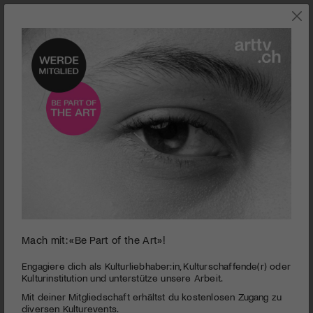
0
Mach mit: «Be Part of the Art»!
seconds
Kunst(Zeug)Haus Rapperswil-Jona | Grosse
of
Regionale
3
Engagiere dich als Kulturliebhaber:in, Kulturschaffende(r) oder
minutes,
Kulturinstitution und unterstütze unsere Arbeit.
PUBLIZIERT AM 8. DEZEMBER 2014
10
Mit deiner Mitgliedschaft erhältst du kostenlosen Zugang zu
seconds
Unterschiedlichste Positionen sind zu sehen im
diversen Kulturevents.