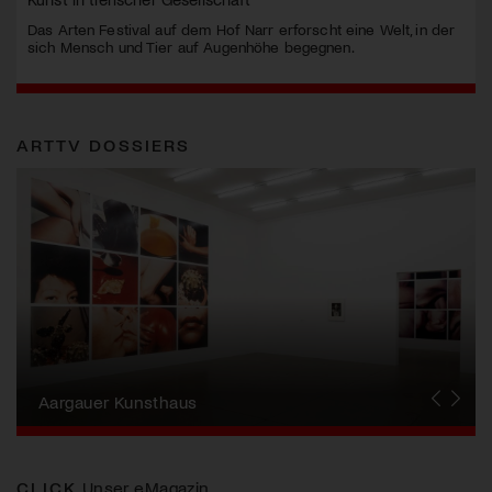
Das Arten Festival auf dem Hof Narr erforscht eine Welt, in der
sich Mensch und Tier auf Augenhöhe begegnen.
ARTTV DOSSIERS
Erna Schillig - Wiederentdeckung einer
Künstlerin
Aargauer Kunsthaus
Gewerbemuseum Winterthur
Liste Art Fair Basel
Bündner Kunstmuseum
Künstler:innen Portraits
Junge Schweizer Kunst
Vögele Kultur Zentrum
Nidwaldner Museum
Haus für Kunst Uri
CLICK
Unser eMagazin