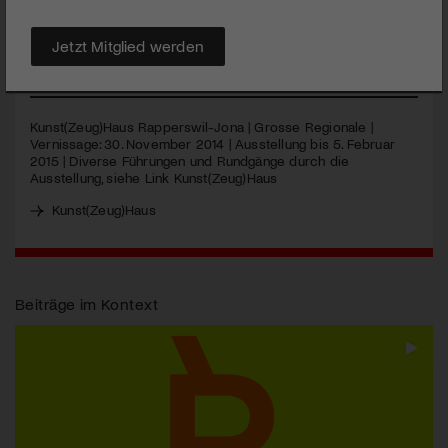
Kunst(Zeug)Haus – wer mehr wissen will, für den lohnt es sich,
an einem der kommenden Rundgänge mit den Künstlerinnen
und Künstlern teilzunehmen.
Jetzt Mitglied werden
MEHR
Kunst(Zeug)Haus Rapperswil-Jona | Grosse Regionale |
Vernissage: 30. November 2014 | Ausstellung bis 5. Februar
2015 | Diverse Führungen und Rundgänge durch die
Ausstellung, siehe Link Kunst(Zeug)Haus
Kunst(Zeug)Haus
Beiträge im Kontext