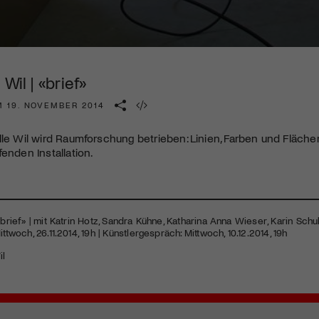
Kulturinstitution und unterstütze unsere Arbeit.
Mit deiner Mitgliedschaft erhältst du kostenlosen Zugang zu
diversen Kulturevents.
Wil | «brief»
Jetzt Mitglied werden
M 19. NOVEMBER 2014
lle Wil wird Raumforschung betrieben: Linien, Farben und Fläche
fenden Installation.
 «brief» | mit Katrin Hotz, Sandra Kühne, Katharina Anna Wieser, Karin Sc
ittwoch, 26.11.2014, 19h | Künstlergespräch: Mittwoch, 10.12.2014, 19h
il