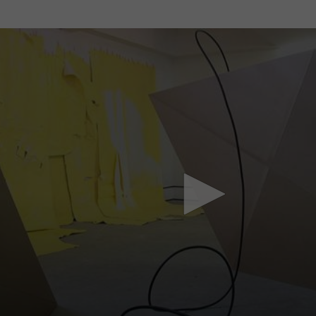
Mach mit: «Be Part of the Art»!
Engagiere dich als Kulturliebhaber:in, Kulturschaffende(r) oder