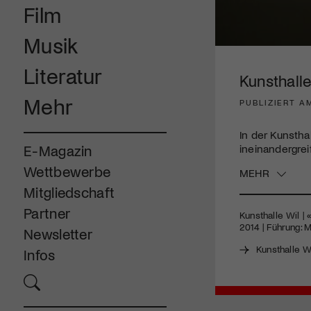
Film
Musik
0
seconds
Literatur
of
Kunsthalle 
3
minutes,
Mehr
PUBLIZIERT A
32
seconds
Volume
90%
In der Kunstha
ineinandergrei
E-Magazin
Wettbewerbe
MEHR
Mitgliedschaft
Partner
Kunsthalle Wil |
2014 | Führung: M
Newsletter
Kunsthalle W
Infos