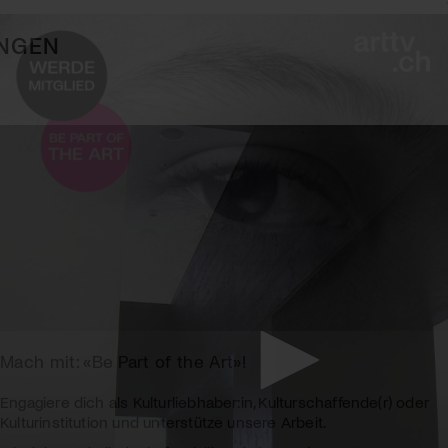
NGEN
Mach mit: «Be Part of the Art»!
Engagiere dich als Kulturliebhaber:in, Kulturschaffende(r) oder