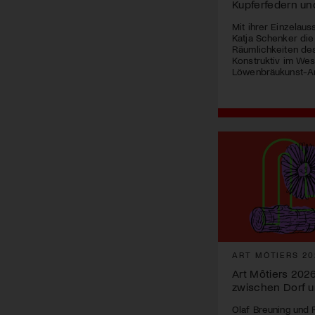
Kupferfedern un
Mit ihrer Einzelaus
Katja Schenker di
Räumlichkeiten d
Konstruktiv im West
Löwenbräukunst-Ar
ART MÔTIERS 20
Art Môtiers 202
zwischen Dorf 
Olaf Breuning und Pi