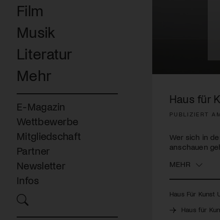
Film
Musik
Literatur
Mehr
0
seconds
of
Haus für 
3
E-Magazin
minutes,
PUBLIZIERT AM
9
Wettbewerbe
seconds
Volume
90%
Mitgliedschaft
Wer sich in d
anschauen gehen
Partner
MEHR
Newsletter
Infos
Haus Für Kunst U
Haus für Kun