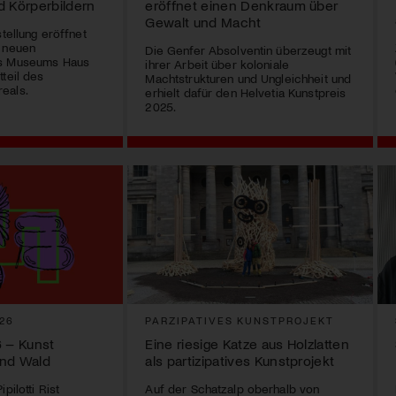
d Körperbildern
eröffnet einen Denkraum über
Gewalt und Macht
stellung eröffnet
e neuen
Die Genfer Absolventin überzeugt mit
es Museums Haus
ihrer Arbeit über koloniale
teil des
Machtstrukturen und Ungleichheit und
eals.
erhielt dafür den Helvetia Kunstpreis
2025.
26
PARZIPATIVES KUNSTPROJEKT
6 – Kunst
Eine riesige Katze aus Holzlatten
und Wald
als partizipatives Kunstprojekt
pilotti Rist
Auf der Schatzalp oberhalb von