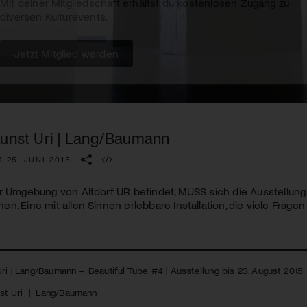
Kulturinstitution und unterstütze unsere Arbeit.
Mit deiner Mitgliedschaft erhältst du kostenlosen Zugang zu
diversen Kulturevents.
Jetzt Mitglied werden
Kunst Uri | Lang/Baumann
 25. JUNI 2015
er Umgebung von Altdorf UR befindet,
MUSS
sich die Ausstellun
. Eine mit allen Sinnen erlebbare Installation, die viele Fragen 
ri | Lang/Baumann – Beautiful Tube #4 | Ausstellung bis 23. August 2015
st Uri
|
Lang/Baumann