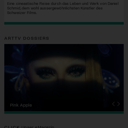
Eine cineastische Reise durch das Leben und Werk von Daniel
Schmid, dem wohl aussergewöhnlichsten Künstler des
Schweizer Films.
ARTTV DOSSIERS
Zurich Film Festival
Pink Apple
Locarno Film Festival
Human Rights Film Festival Zurich
Yesh! Neues aus der jüdischen Filmwelt
Neuchâtel International Fantastic Film Festival
Visions du Réel
Berlinale
Solothurner Filmtage
Geneva International Film Festival
CLICK
Unser eMagazin