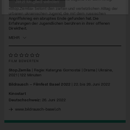
seconds
«Stop.Zemlia» betont den zarten und verletzlichen Alltag der
Jetzt Mitglied werden
urbanen ukrainischen Jugend, die mit dem russischen
Angriffskrieg ein abruptes Ende gefunden hat. Die
Erfahrungen der Jugendlichen berühren in ihrer offenen
Direktheit.
MEHR
FILM BEWERTEN
Stop.Zemlia
| Regie: Kateryna Gornostai | Drama | Ukraine,
2021 | 122 Minuten
Bildrausch – Filmfest Basel 2022
| 22. bis 26. Juni 2022
Kinostart
Deutschschweiz:
26. Juni 2022
www.bildrausch-basel.ch