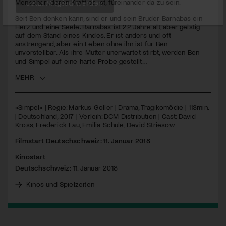
Menschen, deren Kraft es ist, füreinander da zu sein.
Seit Ben denken kann, sind er und sein Bruder Barnabas ein
Jetzt Mitglied werden
Herz und eine Seele. Barnabas ist 22 Jahre alt, aber geistig
auf dem Stand eines Kindes. Er ist anders und oft
anstrengend, aber ein Leben ohne ihn ist für Ben
unvorstellbar. Als ihre Mutter unerwartet stirbt, werden Ben
und Simpel auf eine harte Probe gestellt…
MEHR
«Simpel» | Regie: Markus Goller | Drama, Tragikomödie | 113min.
| Deutschland, 2017 | Verleih:
DCM
Distribution | Cast: David
Kross, Frederick Lau, Emilia Schüle, Devid Striesow
Filmstart Deutschschweiz: 11. Januar 2018
Kinostart
Deutschschweiz:
11. Januar 2018
Kinos und Spielzeiten