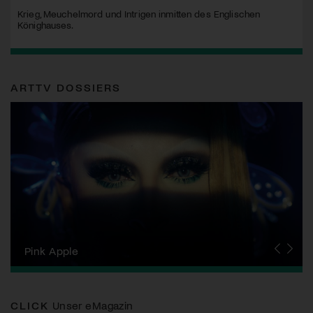
Krieg, Meuchelmord und Intrigen inmitten des Englischen
Könighauses.
ARTTV DOSSIERS
Zurich Film Festival
Pink Apple
Locarno Film Festival
Human Rights Film Festival Zurich
Yesh! Neues aus der jüdischen Filmwelt
Neuchâtel International Fantastic Film Festival
Visions du Réel
Berlinale
Solothurner Filmtage
Geneva International Film Festival
CLICK
Unser eMagazin