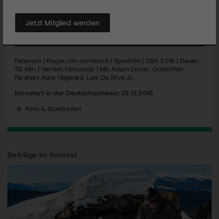
spielen lernen. Ein absurd lakonischer Film mit viel Poesie, wie
nur Jarmusch sie erschaffen kann.
Jetzt Mitglied werden
MEHR
Paterson | Regie: Jim Jarmusch | Spielfilm |
USA
2016 | Dauer:
113 Min. | Verleih: Filmcoopi | Mit: Adam Driver, Golshifteh
Farahani, Kara Hayward, Luis Da Silva Jr.
Kinostart in der Deutschschweiz: 22.12.2016
Kino & Spielzeiten
Beiträge im Kontext