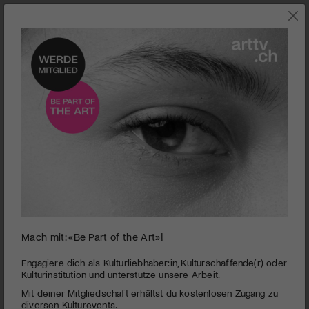
0
Mach mit: «Be Part of the Art»!
seconds
Paterson
of
2
PUBLIZIERT AM 22. DEZEMBER 2016
Engagiere dich als Kulturliebhaber:in, Kulturschaffende(r) oder
minutes,
Kulturinstitution und unterstütze unsere Arbeit.
27
Paterson ist Busfahrer in einer Stadt in New Jersey, die
Mit deiner Mitgliedschaft erhältst du kostenlosen Zugang zu
seconds
genauso heisst wie er. Seine exzentrische Frau Laura malt, am
diversen Kulturevents.
nächsten Tag erfindet sie Muffin-Rezepte oder will Gitarre