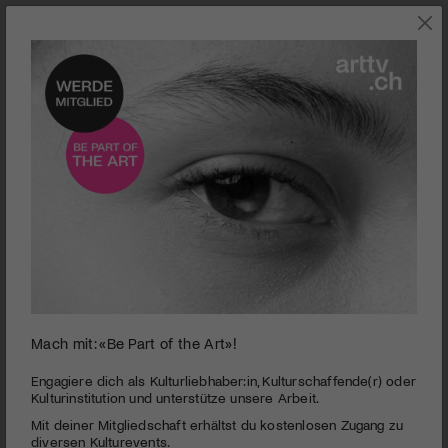
0
Mach mit: «Be Part of the Art»!
seconds
Migros-Kulturprozent | 7. CH-Dokfilm-Wettbewerb
of
1
PUBLIZIERT AM 21. JANUAR 2017
Engagiere dich als Kulturliebhaber:in, Kulturschaffende(r) oder
minute,
Kulturinstitution und unterstütze unsere Arbeit.
49
Die Gewinnerin des 7. Migros-Kulturprozent CH-Dokfilm-
Mit deiner Mitgliedschaft erhältst du kostenlosen Zugang zu
seconds
Wettbewerbs zum Thema «Utopie» steht fest: Mirjam von Arx
diversen Kulturevents.
reüssiert mit ihrem Projekt «Das Einzige, was wir zu fürchten