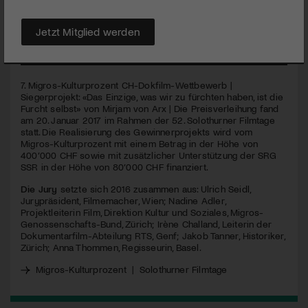
haben, ist die Furcht selbst». In Zeiten der Angstmacherei
durch Fake-News könnte das Thema nicht aktueller sein.
Jetzt Mitglied werden
MEHR
7. Migros-Kulturprozent CH-Dokfilm-Wettbewerb |
Siegerprojekt: «Das Einzige, was wir zu fürchten haben, ist die
Furcht selbst» von Mirjam von Arx | Die Preisverleihung fand
am 20. Januar 2017 im Rahmen der 52. Solothurner Filmtage
statt. Die Realisierung des Gewinnerprojekts wird vom
Migros-Kulturprozent mit einem Betrag in der Höhe von
400’000
CHF
sowie mit zusätzlicher Unterstützung der
SRG
SSR
in der Höhe von 80’000
CHF
finanziert.
Die Jury
setzte sich 2016 zusammen aus: Ulrich Seidl,
Jurypräsident, Filmemacher, Wien; Nadine Adler,
Projektleiterin Film, Direktion Kultur und Soziales, Migros-
Genossenschafts-Bund, Zürich; Irène Challand, Leiterin der
Dokumentarfilm-Abteilung
RTS
, Genf; Jakob Tanner, Historiker,
Zürich; Anna Thommen, Regisseurin, Basel.
Migros-Kulturprozent
|
Solothurner Filmtage