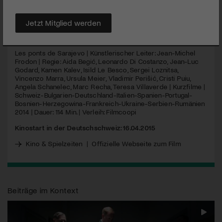
Godard, breiten einen ganzen Fächer an Erzählungen aus.
Jetzt Mitglied werden
MEHR
Les ponts de Sarajevo | Künstlerischer Leiter: Jean-Michel
Frodon | Regie: Aida Begić, Leonardo Di Costanzo, Jean-Luc
Godard, Kamen Kalev, Isild Le Besco, Sergei Loznitsa,
Vincenzo Marra, Ursula Meier, Vladimir Perišić, Cristi Puiu,
Angela Schanelec, Marc Recha, Teresa Villaverde | Kurzfilme |
Schweiz-Bulgarien-Deutschland-Italien-Spanien-Portugal-
Bosnien-Herzegowina-Frankreich-Ukraine-Serbien-Rumänien
2014 | Dauer: 114 Min. | Verleih: Filmcoopi
Kinostart in der Deutschschweiz: 16.04.2015
Kino & Spielzeiten
|
Offizielle Webseite zum Film
Beiträge im Kontext