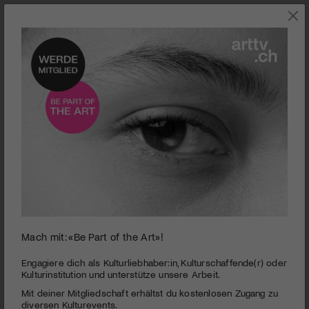
0
Mach mit: «Be Part of the Art»!
seconds
Les ponts de Sarajevo
of
1
PUBLIZIERT AM 15. APRIL 2015
Engagiere dich als Kulturliebhaber:in, Kulturschaffende(r) oder
minute,
Kulturinstitution und unterstütze unsere Arbeit.
45
Dreizehn Blicke, eine Stadt: ihre Vergangenheit, ihre Rolle in
Mit deiner Mitgliedschaft erhältst du kostenlosen Zugang zu
seconds
der Gegenwart. Dreizehn europäische Filmschaffende,
diversen Kulturevents.
darunter die beiden Schweizer Ursula Meier und Jean-Luc