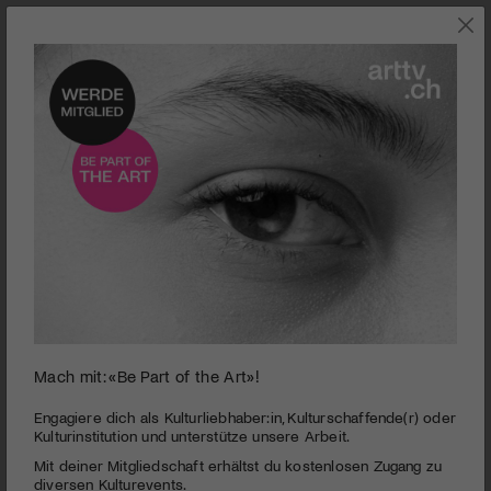
0
Mach mit: «Be Part of the Art»!
seconds
Kino Xenix | I`m a Cyborg, But That`s OK
of
2
PUBLIZIERT AM 6. MÄRZ 2008
Engagiere dich als Kulturliebhaber:in, Kulturschaffende(r) oder
minutes,
Kulturinstitution und unterstütze unsere Arbeit.
1
Der Südkoreaner Park Chan-wook hat bis anhin der puren
Mit deiner Mitgliedschaft erhältst du kostenlosen Zugang zu
second
Gewalt gefröhnt, radikal und schonungslos. Sein neuer Film ist
diversen Kulturevents.
menschlicher und ein spannender Einstieg in die aktuelle