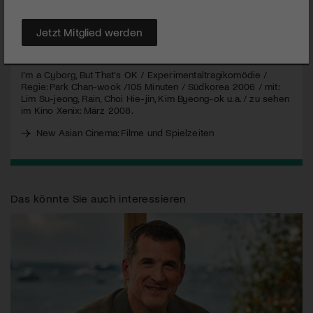
Xenix-Reihe: New Asian Cinema.
Jetzt Mitglied werden
MEHR
I’m a Cyborg, But That’s OK / Experimentaltragikomödie /
Regie: Park Chan-wook /105 Minuten / Südkorea 2006 / mit:
Lim Su-jeong, Rain, Choi Hie-jin, Kim Byeong-ok u.a. / zu sehen
im Kino Xenix: März 2008.
New Asian Cinema: Filme und Spielzeiten
Das könnte Sie auch interessieren