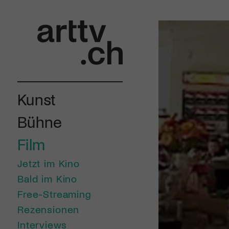
Kunst
Bühne
Film
Jetzt im Kino
Bald im Kino
Free-Streaming
Rezensionen
Interviews