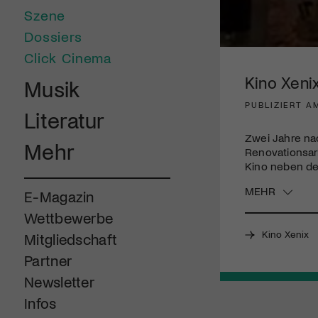
Szene
Dossiers
0
Click Cinema
seconds
of
Kino Xenix
Musik
3
minutes,
PUBLIZIERT AM
57
Literatur
seconds
Volume
90%
Zwei Jahre nac
Mehr
Renovationsarb
Kino neben de
MEHR
E-Magazin
Wettbewerbe
Kino Xenix
Mitgliedschaft
Partner
Newsletter
Infos