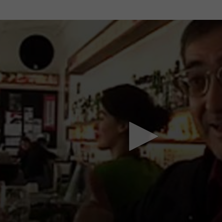
Mach mit: «Be Part of the Art»!
Engagiere dich als Kulturliebhaber:in, Kulturschaffende(r) oder