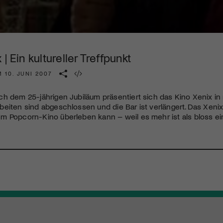
Kulturinstitution und unterstütze unsere Arbeit.
Mit deiner Mitgliedschaft erhältst du kostenlosen Zugang zu
diversen Kulturevents.
 | Ein kultureller Treffpunkt
Jetzt Mitglied werden
 10. JUNI 2007
h dem 25-jährigen Jubiläum präsentiert sich das Kino Xenix in
eiten sind abgeschlossen und die Bar ist verlängert. Das Xenix 
m Popcorn-Kino überleben kann – weil es mehr ist als bloss e