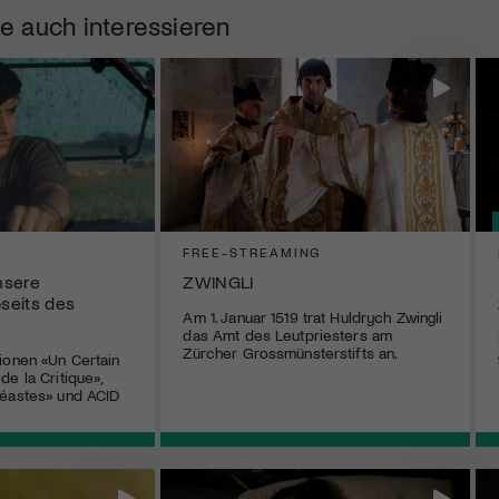
e auch interessieren
FREE-STREAMING
nsere
ZWINGLI
bseits des
Am 1. Januar 1519 trat Huldrych Zwingli
das Amt des Leutpriesters am
Zürcher Grossmünsterstifts an.
ionen «Un Certain
e la Critique»,
néastes» und ACID