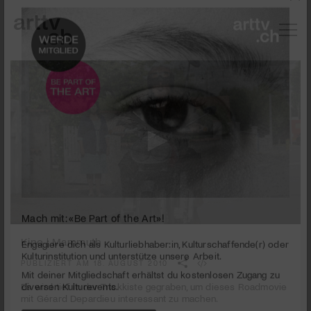
0
Mach mit: «Be Part of the Art»!
seconds
Kino | Mammuth
of
1
PUBLIZIERT AM 18. AUGUST 2010
Engagiere dich als Kulturliebhaber:in, Kulturschaffende(r) oder
minute,
Kulturinstitution und unterstütze unsere Arbeit.
39
Es wird tief in der Trickkiste gegraben, um dieses Roadmovie
Mit deiner Mitgliedschaft erhältst du kostenlosen Zugang zu
seconds
mit Gérard Depardieu interessant zu machen.
diversen Kulturevents.