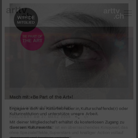
0
Mach mit: «Be Part of the Art»!
seconds
Kino | Lars and the Real Girl
of
2
PUBLIZIERT AM 27. MÄRZ 2008
Engagiere dich als Kulturliebhaber:in, Kulturschaffende(r) oder
minutes,
Kulturinstitution und unterstütze unsere Arbeit.
24
“Lars and the Real Girl” ist ein überraschendes Kinojuwel, das
Mit deiner Mitgliedschaft erhältst du kostenlosen Zugang zu
seconds
ohne Spezialeffekte, Superstars und knalliger Action vollauf
diversen Kulturevents.
überzeugt und bestens unterhält.