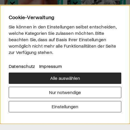
Cookie-Verwaltung
Sie können in den Einstellungen selbst entscheiden,
welche Kategorien Sie zulassen möchten. Bitte
beachten Sie, dass auf Basis Ihrer Einstellungen
womöglich nicht mehr alle Funktionalitäten der Seite
zur Verfügung stehen.
Datenschutz
Impressum
Alle auswählen
Über uns
Downloads
Impressum
Nur notwendige
Kontakt
Werben
Datenschutz
Einstellungen
© 2026 arttv.ch