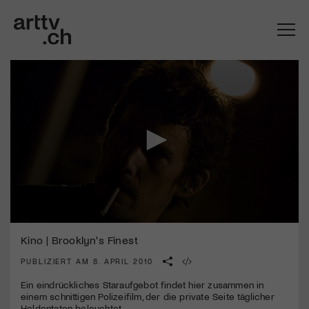
0
Mach mit: «Be Part of the Art»!
seconds
Kino | Brooklyn's Finest
of
2
PUBLIZIERT AM 8. APRIL 2010
Engagiere dich als Kulturliebhaber:in, Kulturschaffende(r) oder
minutes,
Kulturinstitution und unterstütze unsere Arbeit.
24
Ein eindrückliches Staraufgebot findet hier zusammen in
Mit deiner Mitgliedschaft erhältst du kostenlosen Zugang zu
seconds
einem schnittigen Polizeifilm, der die private Seite täglicher
diversen Kulturevents.
Heldentaten beleuchtet.