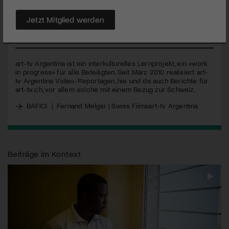
traf den Schweizer Filmemacher mit spanischen Wurzeln am
Festival zu einem Gespräch.
Jetzt Mitglied werden
MEHR
art-tv Argentina ist ein interkulturelles Lernprojekt, ein «work
in progress» für alle Beteiligten. Seit März 2010 realisiert art-
tv Argentina Video-Reportagen, hie und da auch Berichte für
art-tv.ch, vor allem solche mit einem Bezug zur Schweiz.
BAFICI
|
Fernand Melgar | Swiss Films
art-tv Argentina
Beiträge im Kontext