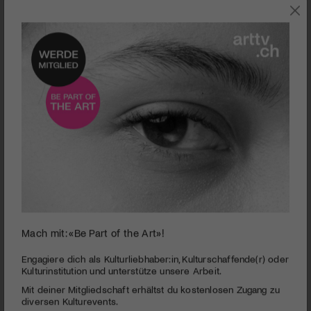
0
Mach mit: «Be Part of the Art»!
seconds
Interview in Buenos Aires | Fernand Melgar
of
4
PUBLIZIERT AM 4. MAI 2012
Engagiere dich als Kulturliebhaber:in, Kulturschaffende(r) oder
minutes,
Kulturinstitution und unterstütze unsere Arbeit.
30
Das «Buenos Aires Festival Internacional de Cine
Mit deiner Mitgliedschaft erhältst du kostenlosen Zugang zu
seconds
Independiente»
BAFICI
zeigte im April 2012 eine
diversen Kulturevents.
Retrospektive der Filme von Fernand Melgar. art-tv Argentina