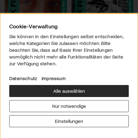
Cookie-Verwaltung
Sie können in den Einstellungen selbst entscheiden,
welche Kategorien Sie zulassen möchten. Bitte
beachten Sie, dass auf Basis Ihrer Einstellungen
womöglich nicht mehr alle Funktionalitäten der Seite
zur Verfügung stehen.
Datenschutz
Impressum
Alle auswählen
Über uns
Downloads
Impressum
Nur notwendige
Kontakt
Werben
Datenschutz
Einstellungen
© 2026 arttv.ch