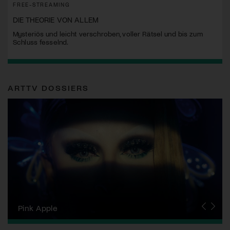
FREE-STREAMING
DIE THEORIE VON ALLEM
Mysteriös und leicht verschroben, voller Rätsel und bis zum
Schluss fesselnd.
ARTTV DOSSIERS
Zurich Film Festival
Pink Apple
Locarno Film Festival
Human Rights Film Festival Zurich
Yesh! Neues aus der jüdischen Filmwelt
Neuchâtel International Fantastic Film Festival
Visions du Réel
Berlinale
Solothurner Filmtage
Geneva International Film Festival