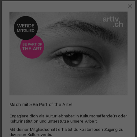
0
Mach mit: «Be Part of the Art»!
seconds
Inside Llewyn Davis
of
2
PUBLIZIERT AM 5. DEZEMBER 2013
Engagiere dich als Kulturliebhaber:in, Kulturschaffende(r) oder
minutes,
Kulturinstitution und unterstütze unsere Arbeit.
24
Die Geschichte des US-Folksängers Dave van Ronk, der ein
Mit deiner Mitgliedschaft erhältst du kostenlosen Zugang zu
seconds
paar Jahre, bevor die Folk-Bewegung in Gestalt von Bob
diversen Kulturevents.
Dylan ihren neuen Messias findet, die Künstlerszene des