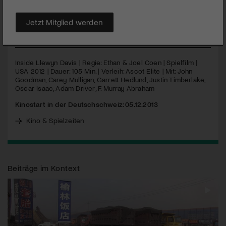
«Greenwich Village» New Yorks der 60er Jahre entscheidend
prägte und weiterentwickelte.
Jetzt Mitglied werden
MEHR
Inside Llewyn Davis | Regie: Ethan & Joel Coen | Spielfilm |
USA
2012 | Dauer: 105 Min. | Verleih: Ascot Elite | Mit: John
Goodman, Carey Mulligan, Garrett Hedlund, Justin Timberlake,
Oscar Isaac, Adam Driver, F. Murray Abraham
Kinostart in der Deutschschweiz: 05.12.2013
Kino & Spielzeiten
Beiträge im Kontext