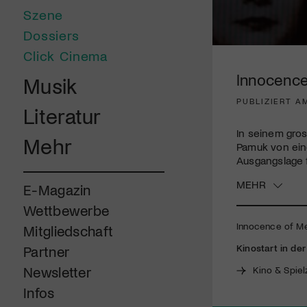
Szene
Dossiers
0
Click Cinema
seconds
of
Innocenc
Musik
2
minutes,
PUBLIZIERT AM
16
Literatur
seconds
Volume
90%
In seinem gro
Mehr
Pamuk von eine
Ausgangslage 
MEHR
E-Magazin
Wettbewerbe
Innocence of Memo
Mitgliedschaft
Kinostart in de
Partner
Newsletter
Kino & Spiel
Infos