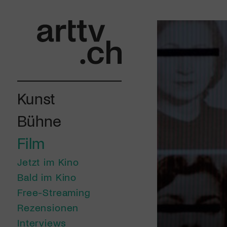
Kunst
Bühne
Film
Jetzt im Kino
Bald im Kino
Free-Streaming
Rezensionen
Interviews