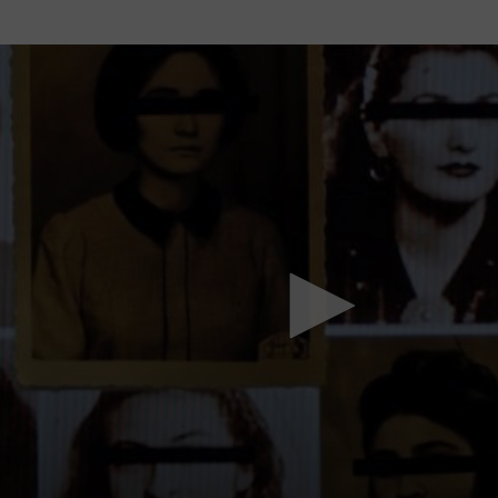
Mach mit: «Be Part of the Art»!
Engagiere dich als Kulturliebhaber:in, Kulturschaffende(r) oder