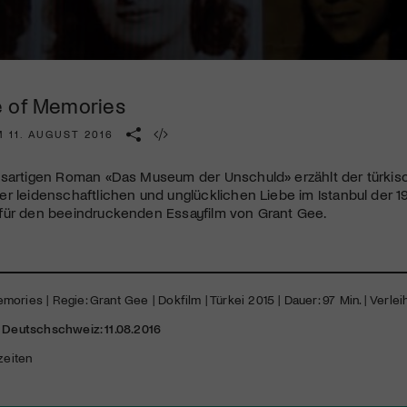
Kulturinstitution und unterstütze unsere Arbeit.
Mit deiner Mitgliedschaft erhältst du kostenlosen Zugang zu
diversen Kulturevents.
e of Memories
Jetzt Mitglied werden
 11. AUGUST 2016
ssartigen Roman «Das Museum der Unschuld» erzählt der türkis
r leidenschaftlichen und unglücklichen Liebe im Istanbul der 19
für den beeindruckenden Essayfilm von Grant Gee.
ries | Regie: Grant Gee | Dokfilm | Türkei 2015 | Dauer: 97 Min. | Verleih
r Deutschschweiz: 11.08.2016
zeiten