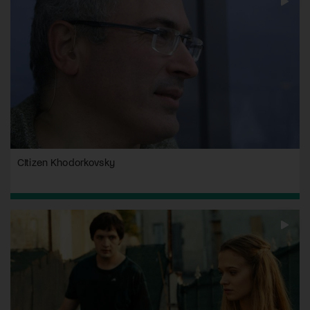
CItizen Khodorkovsky