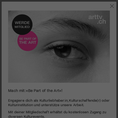
0
Mach mit: «Be Part of the Art»!
seconds
Guibord s'en va-t-en guerre
of
2
PUBLIZIERT AM 21. JULI 2016
Engagiere dich als Kulturliebhaber:in, Kulturschaffende(r) oder
minutes,
Kulturinstitution und unterstütze unsere Arbeit.
47
Guibord ist ein unabhängiger Abgeordneter, der einen
Mit deiner Mitgliedschaft erhältst du kostenlosen Zugang zu
seconds
riesigen Wahlkreis im Norden Quebecs vertritt. Zu seinem
diversen Kulturevents.
grossen Leidwesen wird der Politiker bei einer Abstimmung