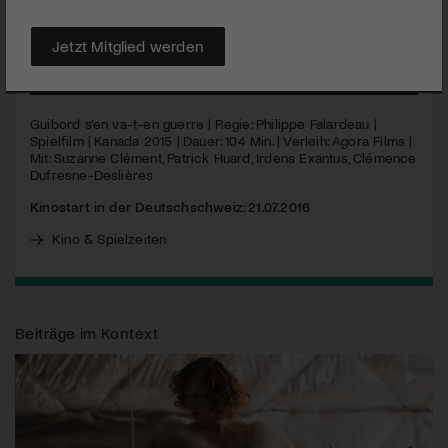
von nationaler Tragweite zum Zünglein an der Waage: Soll sich
Kanada an einem Kriegseinsatz im Nahen Osten beteiligen?
Jetzt Mitglied werden
MEHR
Guibord s’en va-t-en guerre | Regie: Philippe Falardeau |
Spielfilm | Kanada 2015 | Dauer: 104 Min. | Verleih: Agora Films |
Mit: Suzanne Clément, Patrick Huard, Irdens Exantus, Clémence
Dufresne-Deslières
Kinostart in der Deutschschweiz: 21.07.2016
Kino & Spielzeiten
Beiträge im Kontext