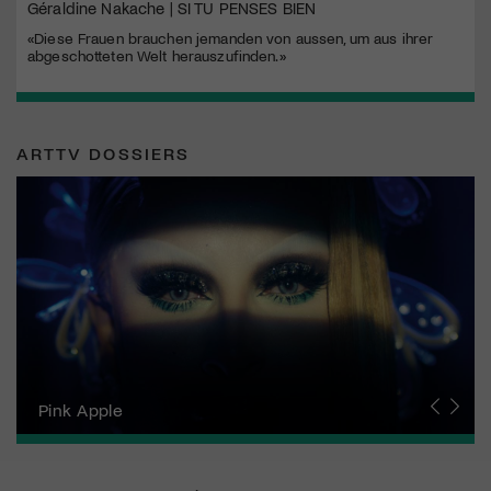
Géraldine Nakache | SI TU PENSES BIEN
«Diese Frauen brauchen jemanden von aussen, um aus ihrer
abgeschotteten Welt herauszufinden.»
ARTTV DOSSIERS
Zurich Film Festival
Pink Apple
Locarno Film Festival
Human Rights Film Festival Zurich
Yesh! Neues aus der jüdischen Filmwelt
Neuchâtel International Fantastic Film Festival
Visions du Réel
Berlinale
Solothurner Filmtage
Geneva International Film Festival