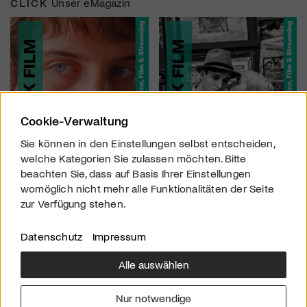
CLICK
Unser eMagazin
Cookie-Verwaltung
Sie können in den Einstellungen selbst entscheiden,
welche Kategorien Sie zulassen möchten. Bitte
beachten Sie, dass auf Basis Ihrer Einstellungen
womöglich nicht mehr alle Funktionalitäten der Seite
zur Verfügung stehen.
Datenschutz
Impressum
Alle auswählen
Über uns
Downloads
Impressum
Nur notwendige
Kontakt
Werben
Datenschutz