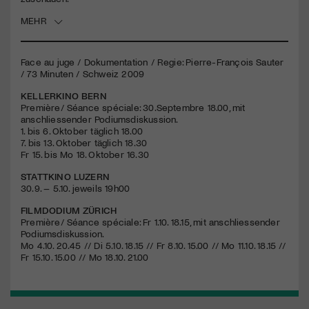
MEHR
Jetzt Mitglied werden
Face au juge / Dokumentation / Regie: Pierre-François Sauter
/ 73 Minuten / Schweiz 2009
KELLERKINO
BERN
Première/ Séance spéciale: 30.Septembre 18.00, mit
anschliessender Podiumsdiskussion.
1. bis 6. Oktober täglich 18.00
7. bis 13. Oktober täglich 18.30
Fr 15. bis Mo 18. Oktober 16.30
STATTKINO
LUZERN
30.9. – 5.10. jeweils 19h00
FILMDODIUM
ZÜRICH
Première/ Séance spéciale: Fr 1.10. 18.15, mit anschliessender
Podiumsdiskussion.
Mo 4.10. 20.45 // Di 5.10. 18.15 // Fr 8.10. 15.00 // Mo 11.10. 18.15 //
Fr 15.10. 15.00 // Mo 18.10. 21.00