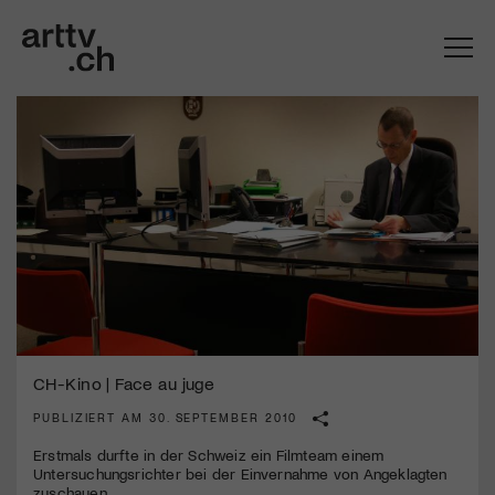
Mach mit: «Be Part of the Art»!
CH-Kino | Face au juge
PUBLIZIERT AM 30. SEPTEMBER 2010
Engagiere dich als Kulturliebhaber:in, Kulturschaffende(r) oder
Kulturinstitution und unterstütze unsere Arbeit.
Erstmals durfte in der Schweiz ein Filmteam einem
Mit deiner Mitgliedschaft erhältst du kostenlosen Zugang zu
Untersuchungsrichter bei der Einvernahme von Angeklagten
diversen Kulturevents.
zuschauen.