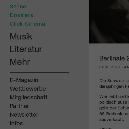
Szene
Dossiers
Click Cinema
Musik
0
Literatur
seconds
of
Berlinale
Mehr
2
minutes,
PUBLIZIERT AM
41
seconds
Volume
90%
E-Magazin
Die Schweiz i
diesjährigen Fe
Wettbewerbe
Wie liebt und 
Mitgliedschaft
politisch ause
Partner
geht der Schw
66. Berlinale 
Newsletter
ausverkauft.
Infos