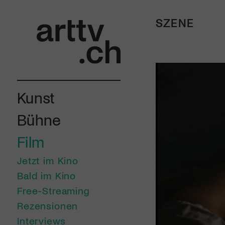
SZENE
Kunst
Bühne
Film
Jetzt im Kino
Bald im Kino
Free-Streaming
Rezensionen
Interviews