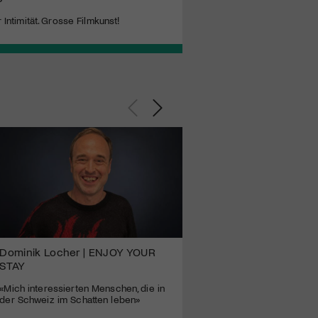
 Intimität. Grosse Filmkunst!
Dominik Locher | ENJOY YOUR
ENJOY YOUR STAY – z
STAY
Fremdsein, Verantwort
globaler Realität
«Mich interessierten Menschen, die in
der Schweiz im Schatten leben»
Dominik Lochers Film feier
Berlinale seine Premiere u