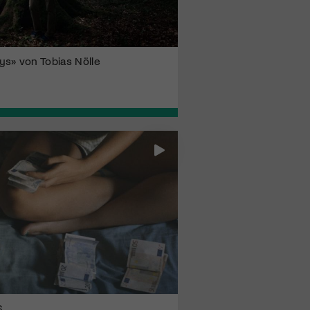
oys» von Tobias Nölle
S