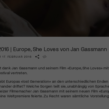
Kulturinstitution und unterstütze unsere Arbeit.
Mit deiner Mitgliedschaft erhältst du kostenlosen Zugang zu
diversen Kulturevents.
Jetzt Mitglied werden
 2016 | Europe, She Loves von Jan Gassmann
 17. FEBRUAR 2016
st dank Jan Gassmann und seinem Film «Europe, She Loves» mit
stival vertreten.
lebt Europas «lost Generation» an den unterschiedlichen Enden
inander driftet? Welche Sorgen teilt sie, unabhängig von Sprache
eizer Filmemacher Jan Gassmann mit seinem neuen Film «Europ
seine Weltpremiere feierte. Zu Recht waren sämtliche Vorstellung