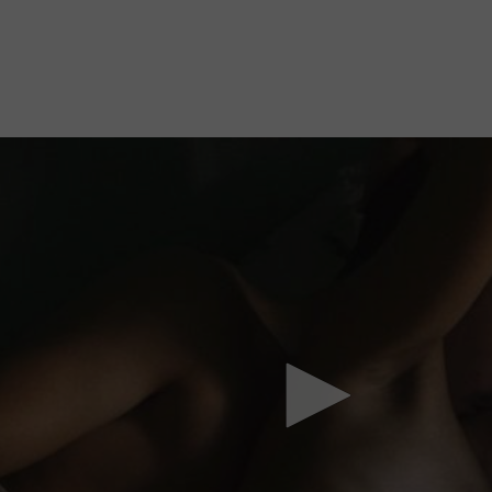
Mach mit: «Be Part of the Art»!
Engagiere dich als Kulturliebhaber:in, Kulturschaffende(r) oder