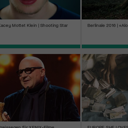
 Kacey Mottet Klein | Shooting Star
Berlinale 2016 | «Al
 Preissegen für XENIX-Filme
EUROPE, SHE LOVE