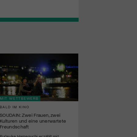
von Begegnungen, Machtve
und persönlichen Grenzer
MIT WETTBEWERB
BALD IM KINO
SOUDAIN: Zwei Frauen, zwei
Kulturen und eine unerwartete
Freundschaft
Ryūsuke Hamaguchi erzählt mit