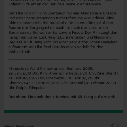
seconds
Kollektiv» feiert an der Berlinale seine Weltpremiere.
Jetzt Mitglied werden
Der Film von Kit Hung überzeugt mit viel Atmosphäre, Energie
und einer herausragenden Kameraführung. «Soundless Wind
Chime» beschreibt die poetische Reise von Ricky. Auf den
Spuren der Vergangenheit sucht er nach der verlorenen
Seele seines Schweizer Ex-Lovers Pascal. Der Film zeigt den
Kampf um Liebe, Lust, Realität, Erinnerungen und Illusionen.
Regisseur Kit Hung kann mit einer sehr erfreulichen Neuigkeit
aufwarten: Der Film fand bereits einen Verleih für den
Weltvertrieb.
«Soundless Wind Chime» an der Berlinale 2009:
29. Januar, 16 Uhr, Kino Arsenal | 9. Februar, 17 Uhr, Cine Star 8 |
10. Februar, 17.45 Uhr, CinemaxX5 | 11. Februar, 22 Uhr,
CinemaxX4 | 12. Februar, 12.30 Uhr, Arsenal | 13. Februar 22.30
Uhr, Delphi-Filmpalast
Beachten Sie auch das Interview mit Kit Hung auf arttv.ch.
Mehr
Berlinale