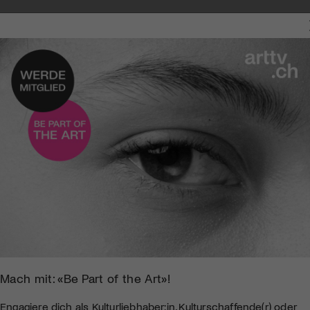
Mach mit: «Be Part of the Art»!
Engagiere dich als Kulturliebhaber:in, Kulturschaffende(r) oder