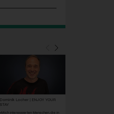
Dominik Locher | ENJOY YOUR
ENJOY YOUR STAY – z
STAY
Fremdsein, Verantwort
globaler Realität
«Mich interessierten Menschen, die in