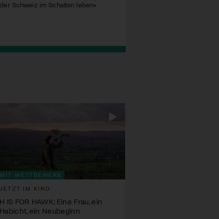
der Schweiz im Schatten leben»
Dominik Lochers Film feier
Berlinale seine Premiere u
von Begegnungen, Machtve
und persönlichen Grenzer
MIT WETTBEWERB
JETZT IM KINO
H IS FOR HAWK: Eine Frau, ein
Habicht, ein Neubeginn