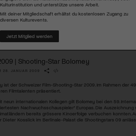
Kulturinstitution und unterstütze unsere Arbeit.
Mit deiner Mitgliedschaft erhältst du kostenlosen Zugang zu
diversen Kulturevents.
Jetzt Mitglied werden
 2009 | Shooting-Star Bolomey
M 28. JANUAR 2009
y ist der Schweizer Film-Shooting-Star 2009. Im Rahmen der 49
ren Filmtalenten präsentiert.
neun internationalen Kollegen gilt Bolomey bei den 59. Internat
tiertesten Nachwuchsschauspieler* Europas. Die Auszeichnung w
Heimatländern bereits grössere Kinoerfolge verbuchen konnten.
or Dieter Kosslick im Berlinale-Palast die Shootingstars 09 anläs