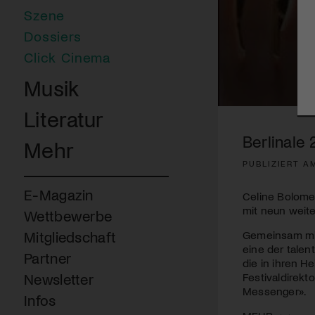
Szene
Dossiers
Click Cinema
Musik
0
Literatur
seconds
of
Berlinale
Mehr
13
minutes,
PUBLIZIERT A
56
seconds
Volume
90%
E-Magazin
Celine Bolome
mit neun weite
Wettbewerbe
Gemeinsam mit 
Mitgliedschaft
eine der talen
Partner
die in ihren 
Festivaldirekt
Newsletter
Messenger».
Infos