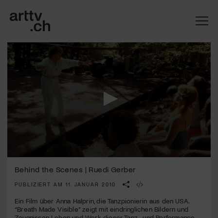
0
Mach mit: «Be Part of the Art»!
seconds
Behind the Scenes | Ruedi Gerber
of
3
PUBLIZIERT AM 11. JANUAR 2010
Engagiere dich als Kulturliebhaber:in, Kulturschaffende(r) oder
minutes,
Kulturinstitution und unterstütze unsere Arbeit.
32
Ein Film über Anna Halprin, die Tanzpionierin aus den
USA
.
Mit deiner Mitgliedschaft erhältst du kostenlosen Zugang zu
seconds
“Breath Made Visible” zeigt mit eindringlichen Bildern und
diversen Kulturevents.
Zeugnissen Leben und Werk dieser Tanz- und Performance-