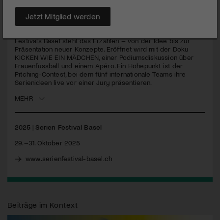
Ein Festival für Serienmacher:innen, Visionär:innen – und alle,
die Geschichten lieben
Jetzt Mitglied werden
Drei Tage Serien in all ihren Formen: Im Zentrum des Serien
Festivals Basel steht das Erzählen – von der Idee bis zur
Präsentation neuer Konzepte. Eröffnet wird mit der Doku
KICKEN
WIE
EIN
MÄDCHEN
, einer Podiumsdiskussion über
Frauenfussball und einem Apéro. Ein Höhepunkt ist der
Pitching-Contest, bei dem fünf internationale Teams ihre
Serienideen live vor einer Jury präsentieren.
MEHR
2025
|
Serien Festival Basel
29.–31. Oktober 2025
www.serienfestival-basel.ch
Beiträge im Kontext