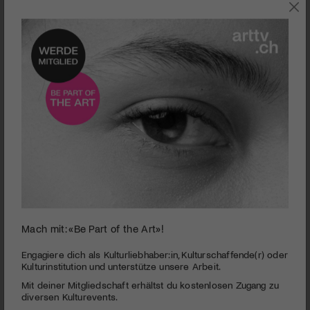
SZENE
Mach mit: «Be Part of the Art»!
Trailer «Kicken wie ein Mädchen» | © Kicken wie ein Mädchen
Engagiere dich als Kulturliebhaber:in, Kulturschaffende(r) oder
Kulturinstitution und unterstütze unsere Arbeit.
Basel schreibt Seriengeschichte(n)
Mit deiner Mitgliedschaft erhältst du kostenlosen Zugang zu
PUBLIZIERT AM 7. OKTOBER 2025
diversen Kulturevents.