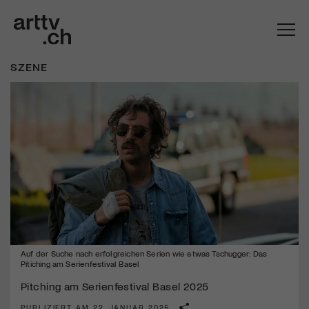
SZENE
Mach mit: «Be Part of the Art»!
Auf der Suche nach erfolgreichen Serien wie etwas Tschugger: Das
Engagiere dich als Kulturliebhaber:in, Kulturschaffende(r) oder
Pitiching am Serienfestival Basel
Kulturinstitution und unterstütze unsere Arbeit.
Pitching am Serienfestival Basel 2025
Mit deiner Mitgliedschaft erhältst du kostenlosen Zugang zu
diversen Kulturevents.
PUBLIZIERT AM 22. JANUAR 2025