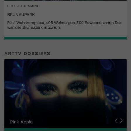
FREE-STREAMING
BRUNAUPARK
Fünf Wohnkomplexe, 405 Wohnungen, 800 Bewohner:innen: Das
war der Brunaupark in Zürich.
ARTTV DOSSIERS
Zurich Film Festival
Pink Apple
Locarno Film Festival
Human Rights Film Festival Zurich
Yesh! Neues aus der jüdischen Filmwelt
Neuchâtel International Fantastic Film Festival
Visions du Réel
Berlinale
Solothurner Filmtage
Geneva International Film Festival