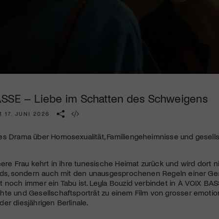
Kulturinstitution und unterstütze unsere Arbeit.
Mit deiner Mitgliedschaft erhältst du kostenlosen Zugang zu
diversen Kulturevents.
Jetzt Mitglied werden
SSE – Liebe im Schatten des Schweigens
 17. JUNI 2026
es Drama über Homosexualität, Familiengeheimnisse und gesells
eere Frau kehrt in ihre tunesische Heimat zurück und wird dort 
eds, sondern auch mit den unausgesprochenen Regeln einer Gesel
 noch immer ein Tabu ist. Leyla Bouzid verbindet in À VOIX BAS
te und Gesellschaftsporträt zu einem Film von grosser emotional
er diesjährigen Berlinale.