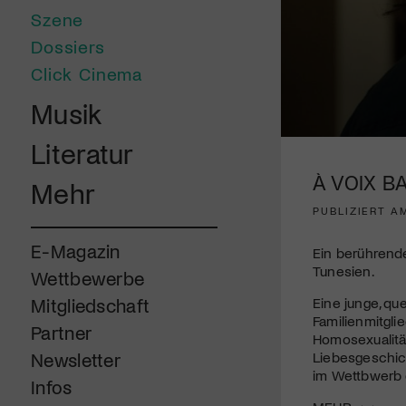
Szene
Dossiers
Click Cinema
Musik
0
Literatur
seconds
of
À VOIX BA
Mehr
1
minute,
PUBLIZIERT AM
42
seconds
Volume
90%
E-Magazin
Ein berührend
Tunesien.
Wettbewerbe
Eine junge, qu
Mitgliedschaft
Familienmitgli
Partner
Homosexualität
Liebesgeschich
Newsletter
im Wettbwerb d
Infos