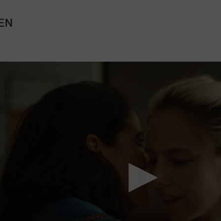
EN
Mach mit: «Be Part of the Art»!
Engagiere dich als Kulturliebhaber:in, Kulturschaffende(r) oder