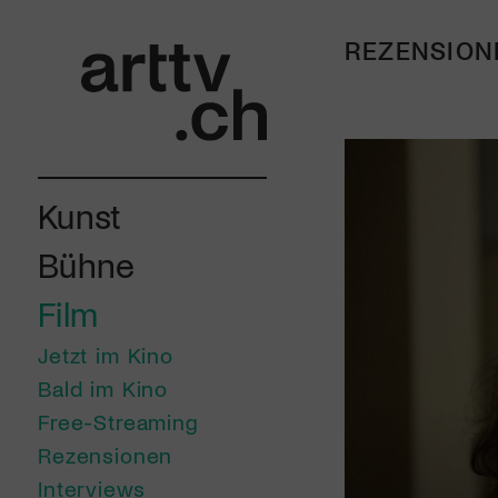
REZENSION
Kunst
Bühne
Film
Jetzt im Kino
Bald im Kino
Free-Streaming
Rezensionen
Interviews