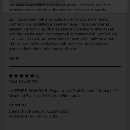
seconds
Die wahre Geschichte eines genialen Erfinders, der zum
berühmtesten Falschgeldhersteller Frankreichs wurde.
Jetzt Mitglied werden
Ein mysteriöser Fall erschüttert die französische Justiz.
Während die Ermittlungen immer neue Fragen aufwerfen,
geraten persönliche Überzeugungen, politische Interessen
und die Suche nach der Wahrheit zunehmend in Konflikt. Mit
L'AFFAIRE BOJARSKI schenkt uns Jean-Paul Salomé einen
Thriller, der reale Ereignisse mit präziser Spannung und
gesellschaftlicher Relevanz verbindet.
MEHR
FILM BEWERTEN
L'AFFAIRE BOJARSKI
| Regie: Jean-Paul Salomé | Drama | 129
Minuten | Frankreich | Verleih: Filmcoopi
Kinostart
Deutschschweiz:
6. August 2026
Romandie:
28. Januar 2026