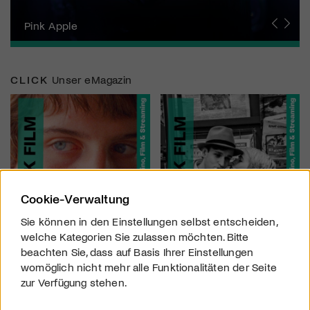
Zurich Film Festival
Pink Apple
Locarno Film Festival
Human Rights Film Festival Zurich
Yesh! Neues aus der jüdischen Filmwelt
Neuchâtel International Fantastic Film Festival
Visions du Réel
Berlinale
Solothurner Filmtage
Geneva International Film Festival
CLICK
Unser eMagazin
Cookie-Verwaltung
Sie können in den Einstellungen selbst entscheiden,
welche Kategorien Sie zulassen möchten. Bitte
beachten Sie, dass auf Basis Ihrer Einstellungen
womöglich nicht mehr alle Funktionalitäten der Seite
zur Verfügung stehen.