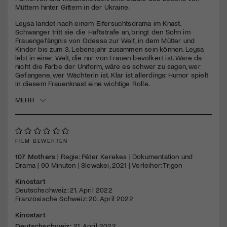
seconds
Müttern hinter Gittern in der Ukraine.
Jetzt Mitglied werden
Leysa landet nach einem Eifersuchtsdrama im Knast.
Schwanger tritt sie die Haftstrafe an, bringt den Sohn im
Frauengefängnis von Odessa zur Welt, in dem Mütter und
Kinder bis zum 3. Lebensjahr zusammen sein können. Leysa
lebt in einer Welt, die nur von Frauen bevölkert ist. Wäre da
nicht die Farbe der Uniform, wäre es schwer zu sagen, wer
Gefangene, wer Wächterin ist. Klar ist allerdings: Humor spielt
in diesem Frauenknast eine wichtige Rolle.
MEHR
FILM BEWERTEN
107 Mothers
| Regie: Péter Kerekes | Dokumentation und
Drama | 90 Minuten | Slowakei, 2021 | Verleiher: Trigon
Kinostart
Deutschschweiz: 21. April 2022
Französische Schweiz: 20. April 2022
Kinostart
Deutschschweiz:
21. April 2022