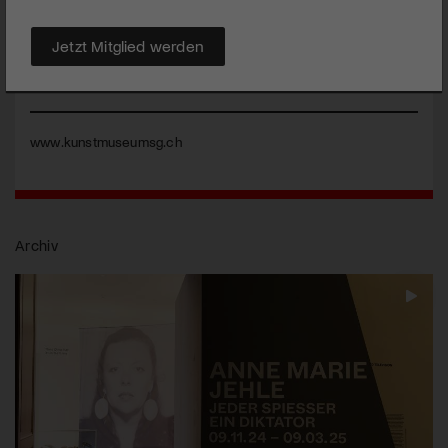
Gegenwart, die in einer Dauerausstellung gezeigt wird. Mit der
LOK
besitzt das Museum, die zweite «Spielstätte». Diese dient
Jetzt Mitglied werden
als Kulturlabor für zeitgenössische Kunst. Sie ist Teil des
Kulturzentrums Lokremise St.Gallen, das 2010 vom Kanton
St.Gallen eröffnet wurde.
www.kunstmuseumsg.ch
Archiv