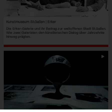
Kunstmuseum St.Gallen | Erker
Die Erker-Galerie und ihr Beitrag zur weltoffenen Stadt St.Gallen.
Wie zwei Galeristen den künstlerischen Dialog über Jahrzehnte
hinweg prägten.