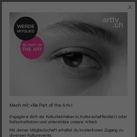
Mach mit: «Be Part of the Art»!
Kunstmuseum St.Gallen
Das Kunstmuseum St.Gallen geniesst mit seinen
Engagiere dich als Kulturliebhaber:in, Kulturschaffende(r) oder
Wechselausstellungen zeitgenössischer und moderner Kunst
Kulturinstitution und unterstütze unsere Arbeit.
internationale Ausstrahlung. Als Schatzkammer der
Mit deiner Mitgliedschaft erhältst du kostenlosen Zugang zu
Ostschweiz beherbergt das Museum eine reiche Sammlung
diversen Kulturevents.
von Gemälden und Skulpturen vom Spätmittelalter bis zur