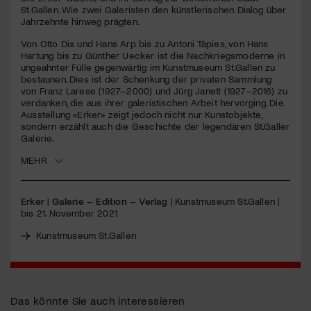
seconds
St.Gallen. Wie zwei Galeristen den künstlerischen Dialog über
Jahrzehnte hinweg prägten.
Jetzt Mitglied werden
Von Otto Dix und Hans Arp bis zu Antoni Tàpies, von Hans
Hartung bis zu Günther Uecker ist die Nachkriegsmoderne in
ungeahnter Fülle gegenwärtig im Kunstmuseum St.Gallen zu
bestaunen. Dies ist der Schenkung der privaten Sammlung
von Franz Larese (1927–2000) und Jürg Janett (1927–2016) zu
verdanken, die aus ihrer galeristischen Arbeit hervorging. Die
Ausstellung «Erker» zeigt jedoch nicht nur Kunstobjekte,
sondern erzählt auch die Geschichte der legendären St.Galler
Galerie.
MEHR
Erker
|
Galerie – Edition – Verlag
| Kunstmuseum St.Gallen |
bis 21. November 2021
Kunstmuseum St.Gallen
Das könnte Sie auch interessieren