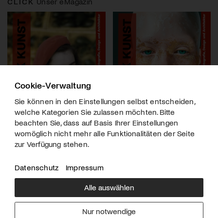
CLICK
Unser eMagazin
Cookie-Verwaltung
Sie können in den Einstellungen selbst entscheiden,
welche Kategorien Sie zulassen möchten. Bitte
beachten Sie, dass auf Basis Ihrer Einstellungen
womöglich nicht mehr alle Funktionalitäten der Seite
zur Verfügung stehen.
Datenschutz
Impressum
Alle auswählen
Über uns
Downloads
Impressum
Nur notwendige
Kontakt
Werben
Datenschutz