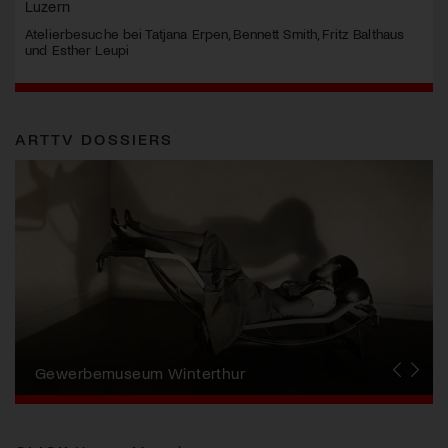
Luzern
Atelierbesuche bei Tatjana Erpen, Bennett Smith, Fritz Balthaus
und Esther Leupi
ARTTV DOSSIERS
Erna Schillig - Wiederentdeckung einer
Künstlerin
Aargauer Kunsthaus
Gewerbemuseum Winterthur
Liste Art Fair Basel
Bündner Kunstmuseum
Künstler:innen Portraits
Junge Schweizer Kunst
Vögele Kultur Zentrum
Nidwaldner Museum
Haus für Kunst Uri