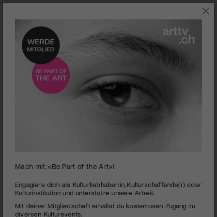
KUNST
Mach mit: «Be Part of the Art»!
0
seconds
Kunstmuseum St.Gallen | Grace Schwindt - Defiant
Engagiere dich als Kulturliebhaber:in, Kulturschaffende(r) oder
of
Kulturinstitution und unterstütze unsere Arbeit.
Bodies
2
Mit deiner Mitgliedschaft erhältst du kostenlosen Zugang zu
minutes,
PUBLIZIERT AM 28. SEPTEMBER 2022
47
diversen Kulturevents.