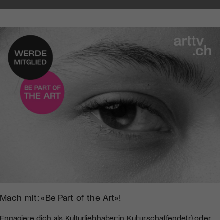
NGEN
Mach mit: «Be Part of the Art»!
Engagiere dich als Kulturliebhaber:in, Kulturschaffende(r) oder