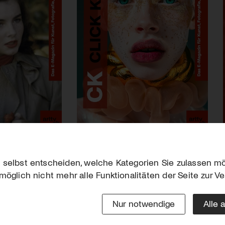
 selbst entscheiden, welche Kategorien Sie zulassen mö
möglich nicht mehr alle Funktionalitäten der Seite zur V
Downloads
Impres
Werben
Datensc
Nur notwendige
Alle 