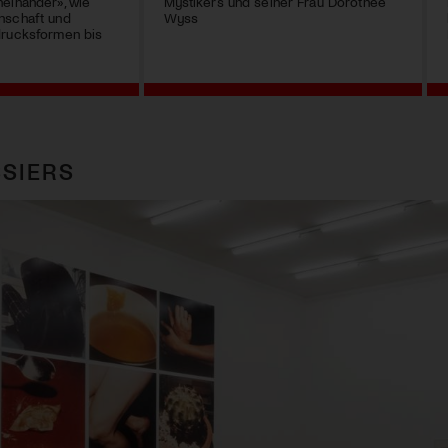
einander», wie
Mystikers und seiner Frau Dorothee
nschaft und
Wyss
drucksformen bis
SIERS