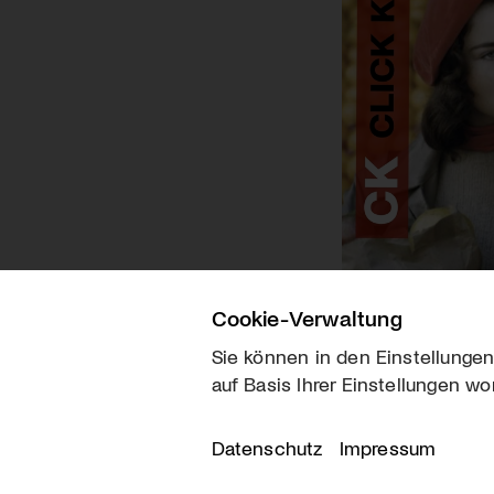
Cookie-Verwaltung
Sie können in den Einstellungen
auf Basis Ihrer Einstellungen wo
Über uns
Kontakt
Datenschutz
Impressum
© 2026 arttv.ch