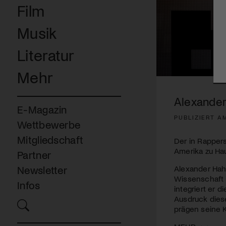
Film
Musik
Literatur
Mehr
0
seconds
of
Alexander
3
E-Magazin
minutes,
PUBLIZIERT A
21
Wettbewerbe
seconds
Volume
90%
Mitgliedschaft
Der in Rappers
Amerika zu Ha
Partner
Alexander Hah
Newsletter
Wissenschaft 
Infos
integriert er 
Ausdruck diese
prägen seine K