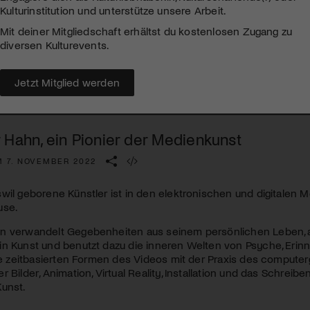
Kulturinstitution und unterstütze unsere Arbeit.
Mit deiner Mitgliedschaft erhältst du kostenlosen Zugang zu
diversen Kulturevents.
Jetzt Mitglied werden
 Hahn, ein Pionier der Medienkunst
M 7. NOVEMBER 2022
wil geborene Künstler ist in den elektronischen und digitalen
use.
n verwandelt Gegebenheiten aus seinem persönlichen Leben, 
in Kunst und benutzt dazu die inneren Welten von Psyche, Erin
die zeitbasierten Formen des Videos mit der Praxis des computer
r Bilder, Animation, Virtual Reality, Installation und das Schrei
unst.