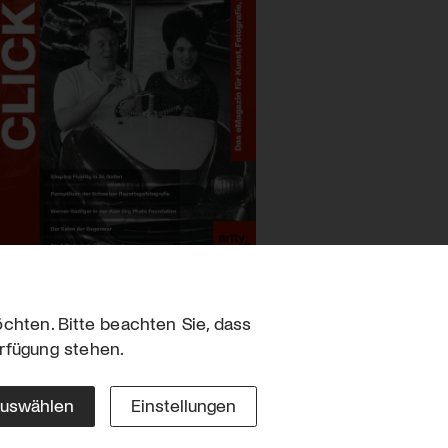
chten. Bitte beachten Sie, dass
erfügung stehen.
sum
hutz
auswählen
Einstellungen