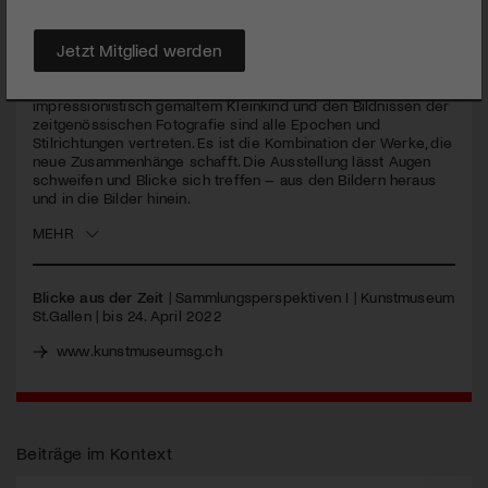
ausgestellt, lassen sich Werke aus der Sammlung des
Museums neu sehen.
Jetzt Mitglied werden
Von der Ikone des Christus Pantokrator über Federico
Baroccis frühchristlichen Märtyrer bis zu Auguste Renoirs
impressionistisch gemaltem Kleinkind und den Bildnissen der
zeitgenössischen Fotografie sind alle Epochen und
Stilrichtungen vertreten. Es ist die Kombination der Werke, die
neue Zusammenhänge schafft. Die Ausstellung lässt Augen
schweifen und Blicke sich treffen – aus den Bildern heraus
und in die Bilder hinein.
MEHR
Blicke aus der Zeit
| Sammlungsperspektiven I | Kunstmuseum
St.Gallen | bis 24. April 2022
www.kunstmuseumsg.ch
Beiträge im Kontext