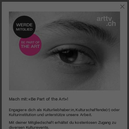
AUSSTELLUNGEN
Mach mit: «Be Part of the Art»!
0
seconds
Kunstmuseum St.Gallen | Blicke aus der Zeit
Engagiere dich als Kulturliebhaber:in, Kulturschaffende(r) oder
of
Kulturinstitution und unterstütze unsere Arbeit.
4
PUBLIZIERT AM 28. APRIL 2021
Mit deiner Mitgliedschaft erhältst du kostenlosen Zugang zu
minutes,
0
diversen Kulturevents.
Epochenübergreifend und in spannungsvollen Konstellationen