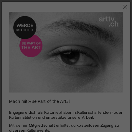
0
Mach mit: «Be Part of the Art»!
seconds
Zürcher Theaterspektakel | Ofira Henig & Ensemble
of
2
PUBLIZIERT AM 9. AUGUST 2013
Engagiere dich als Kulturliebhaber:in, Kulturschaffende(r) oder
minutes,
Kulturinstitution und unterstütze unsere Arbeit.
36
Am Zürcher Theaterspektakel beleuchtet Ofira Henig das
Mit deiner Mitgliedschaft erhältst du kostenlosen Zugang zu
seconds
Thema der künst­lerischen Unabhängigkeit von verschiedenen
diversen Kulturevents.
Seiten: Heinrich Heine, Leni Riefenstahl, Federico García