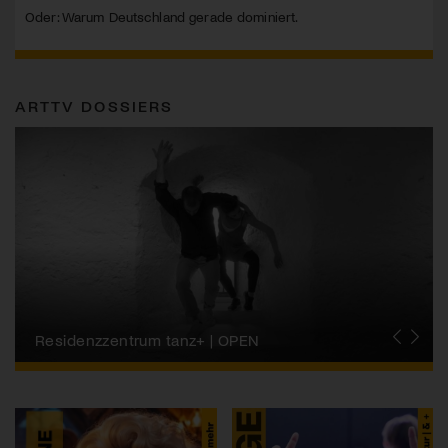
Oder: Warum Deutschland gerade dominiert.
ARTTV DOSSIERS
Migros-Kulturprozent | Tanzfestival Steps
Residenzzentrum tanz+ | OPEN
Tanzszene Schweiz