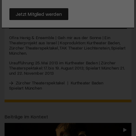
Lorca, Robert Capa, dargestellt von israelischen und
palästinensischen Schauspielern.
Jetzt Mitglied werden
MEHR
Ofira Henig & Ensemble | Geh mir aus der Sonne | Ein
Theaterprojekt aus Israel | Koproduktion: Kurtheater Baden,
Zürcher Theaterspektakel,
TAK
Theater Liechtenstein, Spielart
München.
Uraufführung: 25. Mai 2013 im Kurtheater Baden | Zürcher
Theaterspektakel: 17. bis 19. August 2013; Spielart München: 21.
und 22. November 2013
Zürcher Theaterspektakel
|
Kurtheater Baden
Spielart München
Beiträge im Kontext