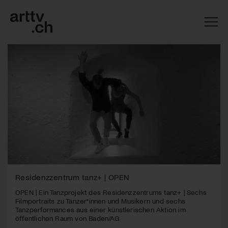
Mach mit: «Be Part of the Art»!
Residenzzentrum tanz+ | OPEN
OPEN
| Ein Tanzprojekt des Residenzzentrums tanz+ | Sechs
Engagiere dich als Kulturliebhaber:in, Kulturschaffende(r) oder
Filmportraits zu Tänzer*innen und Musikern und sechs
Kulturinstitution und unterstütze unsere Arbeit.
Tanzperformances aus einer künstlerischen Aktion im
Mit deiner Mitgliedschaft erhältst du kostenlosen Zugang zu
öffentlichen Raum von Baden/AG
diversen Kulturevents.