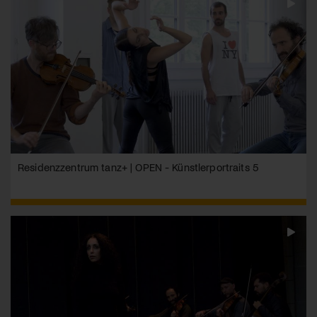
Residenzzentrum tanz+ | OPEN - Künstlerportraits 5