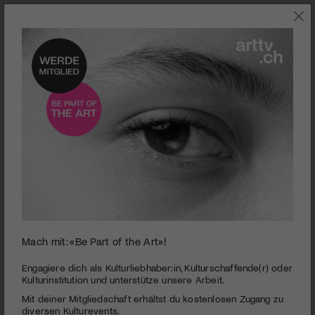
0
Mach mit: «Be Part of the Art»!
seconds
Theaterwerkstatt Gleis 5 Frauenfeld | Soldaten!
of
4
PUBLIZIERT AM 13. MÄRZ 2014
Engagiere dich als Kulturliebhaber:in, Kulturschaffende(r) oder
minutes,
Kulturinstitution und unterstütze unsere Arbeit.
24
Frauenfeld hat sein Soldatendenkmal und seine Rekruten. Und
Mit deiner Mitgliedschaft erhältst du kostenlosen Zugang zu
seconds
jetzt übt die «Truppe Freizeit» ihre Revue, falls es an die Front
diversen Kulturevents.
geht, wie vor 100 Jahren geschehen.