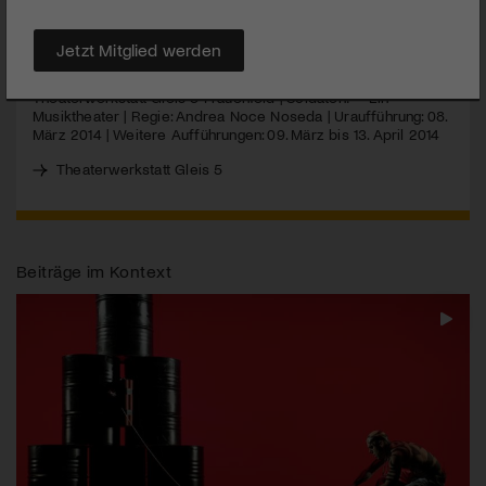
MEHR
Jetzt Mitglied werden
Theaterwerkstatt Gleis 5 Frauenfeld | Soldaten! – Ein
Musiktheater | Regie: Andrea Noce Noseda | Uraufführung: 08.
März 2014 | Weitere Aufführungen: 09. März bis 13. April 2014
Theaterwerkstatt Gleis 5
Beiträge im Kontext