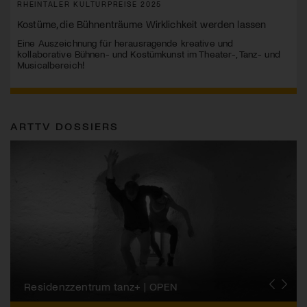
RHEINTALER KULTURPREISE 2025
Kostüme, die Bühnenträume Wirklichkeit werden lassen
Eine Auszeichnung für herausragende kreative und
kollaborative Bühnen- und Kostümkunst im Theater-, Tanz- und
Musicalbereich!
ARTTV DOSSIERS
Migros-Kulturprozent | Tanzfestival Steps
Residenzzentrum tanz+ | OPEN
Tanzszene Schweiz