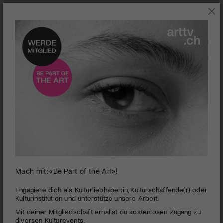
0
Mach mit: «Be Part of the Art»!
seconds
See-Burgtheater | Der Zwerg in mir
of
3
PUBLIZIERT AM 20. FEBRUAR 2014
Engagiere dich als Kulturliebhaber:in, Kulturschaffende(r) oder
minutes,
Kulturinstitution und unterstütze unsere Arbeit.
44
Niemals aufgeben – Jelka hat einiges durchgemacht. Nicht im
Mit deiner Mitgliedschaft erhältst du kostenlosen Zugang zu
seconds
Krieg, sondern hier in der Schweiz. Doch für ihren Traum
diversen Kulturevents.
kämpft sie weiter, ihr Zwerg hilft ihr dabei. Das See-