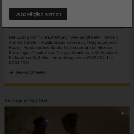
Burgtheater übertrifft sich wieder einmal selbst. Absolut
sehenswert!
Jetzt Mitglied werden
MEHR
Der Zwerg in mir | Uraufführung | See-Burgtheater | Autorin:
Andrea Gerster | Musik: Goran Kovacevic | Regie: Leopold
Huber | Verschiedene Spielorte: Theater an der Grenze
Kreuzlingen, Theaterhaus Thurgau Weinfelden, K9 Konstanz,
Kellerbühne St. Gallen | Vorstellungen von 21.02.2014 bis
05.04.2014
See-Burgtheater
Beiträge im Kontext