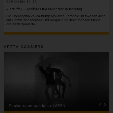
COMPAGNIA ZA-ZÀ
«Tartuffe» – Molières Klassiker der Täuschung
Die Compagnia Za-Zà bringt Molières Komödie im zweiten Jahr
auf Schweizer Tournee und bespielt mit ihrer mobilen Bühne
dreizehn Spielorte.
ARTTV DOSSIERS
Migros-Kulturprozent | Tanzfestival Steps
Residenzzentrum tanz+ | OPEN
Tanzszene Schweiz