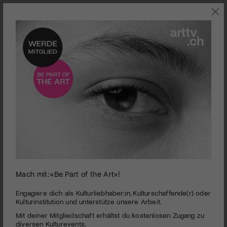
0
Mach mit: «Be Part of the Art»!
seconds
Zell:stoff | Draussen die Stadt
of
4
PUBLIZIERT AM 11. FEBRUAR 2014
Engagiere dich als Kulturliebhaber:in, Kulturschaffende(r) oder
minutes,
Kulturinstitution und unterstütze unsere Arbeit.
41
Ausgangspunkt ist ein einschneidendes persönliches Erlebnis:
Mit deiner Mitgliedschaft erhältst du kostenlosen Zugang zu
seconds
Panikattacken! Was passiert mit uns, wenn Angst plötzlich die
diversen Kulturevents.
Kontrolle über unser Leben übernimmt? «Draussen die Stadt»,