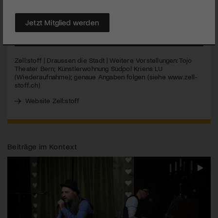
die sechste Produktion von Zell:stoff, ist ein bedrückendes
Kammerspiel.
Jetzt Mitglied werden
MEHR
Zell:stoff | Draussen die Stadt | Weitere Vorstellungen: Tojo
Theater Bern; Künstlerwohnung Südpol Kriens LU
(Wiederaufnahme); genaue Angaben folgen (siehe www.zell-
stoff.ch)
Website Zell:stoff
Beiträge im Kontext