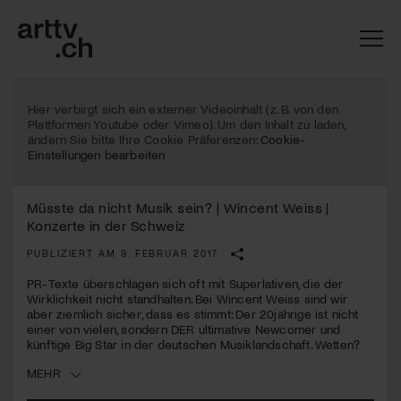
Hier verbirgt sich ein externer Videoinhalt (z. B. von den
Plattformen Youtube oder Vimeo). Um den Inhalt zu laden,
ändern Sie bitte Ihre Cookie Präferenzen:
Cookie-
Einstellungen bearbeiten
Müsste da nicht Musik sein? | Wincent Weiss |
Konzerte in der Schweiz
PUBLIZIERT AM 9. FEBRUAR 2017
PR-Texte überschlagen sich oft mit Superlativen, die der
Wirklichkeit nicht standhalten. Bei Wincent Weiss sind wir
Mach mit: «Be Part of the Art»!
aber ziemlich sicher, dass es stimmt: Der 20jährige ist nicht
einer von vielen, sondern
DER
ultimative Newcomer und
Engagiere dich als Kulturliebhaber:in, Kulturschaffende(r) oder
künftige Big Star in der deutschen Musiklandschaft. Wetten?
Kulturinstitution und unterstütze unsere Arbeit.
MEHR
Mit deiner Mitgliedschaft erhältst du kostenlosen Zugang zu
diversen Kulturevents.