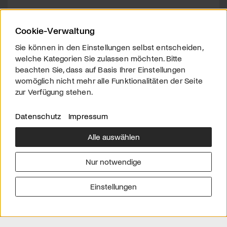
Cookie-Verwaltung
Sie können in den Einstellungen selbst entscheiden,
welche Kategorien Sie zulassen möchten. Bitte
beachten Sie, dass auf Basis Ihrer Einstellungen
womöglich nicht mehr alle Funktionalitäten der Seite
zur Verfügung stehen.
Datenschutz
Impressum
Alle auswählen
Über uns
Downloads
Impressum
Nur notwendige
Kontakt
Werben
Datenschutz
Einstellungen
© 2026 arttv.ch