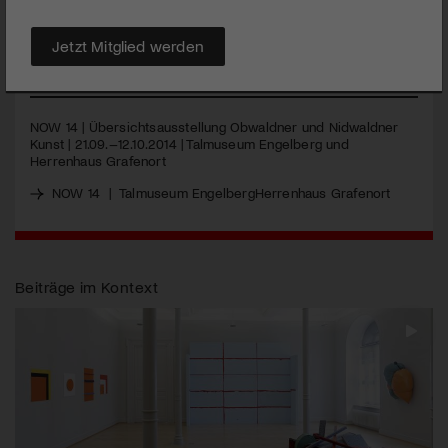
auch die Kunst, die derzeit in Grafenort und Engelberg gezeigt
wird. Welche Künstlerin oder welcher Künstler wird 2015 wohl
den Unterwaldner Preis für bildende Kunst gewinnen?
Jetzt Mitglied werden
MEHR
NOW
14 | Übersichtsausstellung Obwaldner und Nidwaldner
Kunst | 21.09.–12.10.2014 | Talmuseum Engelberg und
Herrenhaus Grafenort
NOW 14
|
Talmuseum Engelberg
Herrenhaus Grafenort
Beiträge im Kontext