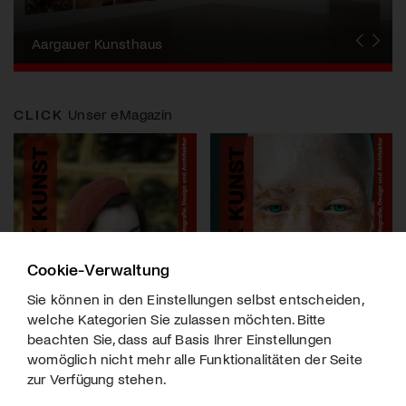
Erna Schillig - Wiederentdeckung einer
Künstlerin
Aargauer Kunsthaus
Gewerbemuseum Winterthur
Liste Art Fair Basel
Bündner Kunstmuseum
Künstler:innen Portraits
Junge Schweizer Kunst
Vögele Kultur Zentrum
Nidwaldner Museum
Haus für Kunst Uri
CLICK
Unser eMagazin
Cookie-Verwaltung
Sie können in den Einstellungen selbst entscheiden,
welche Kategorien Sie zulassen möchten. Bitte
beachten Sie, dass auf Basis Ihrer Einstellungen
womöglich nicht mehr alle Funktionalitäten der Seite
zur Verfügung stehen.