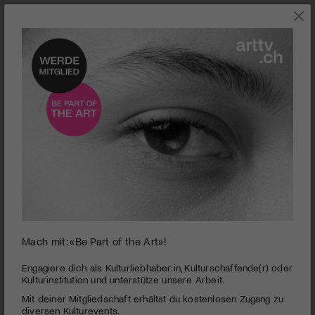
0
Mach mit: «Be Part of the Art»!
seconds
Talmuseum Engelberg und Herrenhaus Grafenort |
of
NOW 14
3
Engagiere dich als Kulturliebhaber:in, Kulturschaffende(r) oder
minutes,
Kulturinstitution und unterstütze unsere Arbeit.
PUBLIZIERT AM 26. SEPTEMBER 2014
3
Mit deiner Mitgliedschaft erhältst du kostenlosen Zugang zu
seconds
Einen Ausflug wert ist nicht nur das Engelberger Tal, sondern
diversen Kulturevents.