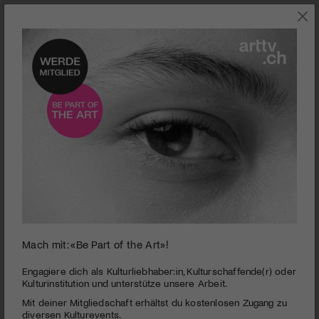
0
Mach mit: «Be Part of the Art»!
seconds
Kunsthaus Zofingen | Aktuelle Kunst 2016
of
3
PUBLIZIERT AM 16. MÄRZ 2016
Engagiere dich als Kulturliebhaber:in, Kulturschaffende(r) oder
minutes,
Kulturinstitution und unterstütze unsere Arbeit.
7
Die jurierte Ausstellung, die an vier Orten in der Luzerner
Mit deiner Mitgliedschaft erhältst du kostenlosen Zugang zu
seconds
Landschaft und der Region Zofingen stattfindet, präsentiert
diversen Kulturevents.
neue Werke von Künstlerinnen und Künstlern mit einem Bezug