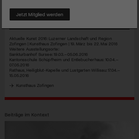
zur Region. Es gibt Ausstellungsräume zu entdecken, die
abseits der Zentren liegen.
Jetzt Mitglied werden
MEHR
Aktuelle Kunst 2016: Luzerner Landschaft und Region
Zofingen | Kunsthaus Zofingen | 19. März bis 22. Mai 2016
Weitere Ausstellungsorte:
Sankturbanhof Sursee: 19.03.–05.06.2016
Kantonsschule Schüpfheim und Entlebucherhaus: 10.04.–
07.05.2016
Rathaus, Heiligblut-Kapelle und Lustgarten Willisau: 17.04.–
15.05.2016
Kunsthaus Zofingen
Beiträge im Kontext