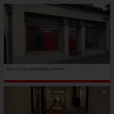
Kolin 21, Zug | Ausstellung «shelter»