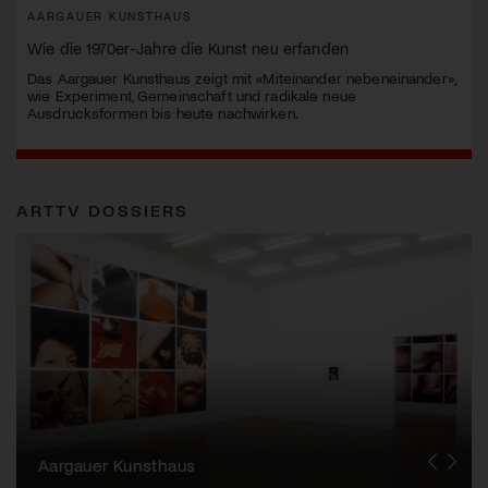
AARGAUER KUNSTHAUS
Wie die 1970er-Jahre die Kunst neu erfanden
Das Aargauer Kunsthaus zeigt mit «Miteinander nebeneinander»,
wie Experiment, Gemeinschaft und radikale neue
Ausdrucksformen bis heute nachwirken.
ARTTV DOSSIERS
Erna Schillig - Wiederentdeckung einer
Künstlerin
Aargauer Kunsthaus
Gewerbemuseum Winterthur
Liste Art Fair Basel
Bündner Kunstmuseum
Künstler:innen Portraits
Junge Schweizer Kunst
Vögele Kultur Zentrum
Nidwaldner Museum
Haus für Kunst Uri