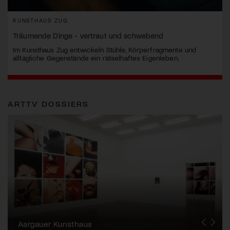
KUNSTHAUS ZUG
Träumende Dinge - vertraut und schwebend
Im Kunsthaus Zug entwickeln Stühle, Körperfragmente und
alltägliche Gegenstände ein rätselhaftes Eigenleben.
ARTTV DOSSIERS
Erna Schillig - Wiederentdeckung einer
Künstlerin
Aargauer Kunsthaus
Gewerbemuseum Winterthur
Liste Art Fair Basel
Bündner Kunstmuseum
Künstler:innen Portraits
Junge Schweizer Kunst
Vögele Kultur Zentrum
Nidwaldner Museum
Haus für Kunst Uri