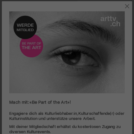
KUNST
Mach mit: «Be Part of the Art»!
0
seconds
Bisso Yann Stéphane schafft Projektionsflächen für
Engagiere dich als Kulturliebhaber:in, Kulturschaffende(r) oder
of
Kulturinstitution und unterstütze unsere Arbeit.
Möglichkeiten
4
Mit deiner Mitgliedschaft erhältst du kostenlosen Zugang zu
minutes,
PUBLIZIERT AM 31. MAI 2024
20
diversen Kulturevents.