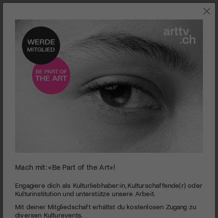
0
Mach mit: «Be Part of the Art»!
seconds
Galerie Vayhinger | Die Illusion ist alles
of
3
PUBLIZIERT AM 4. AUGUST 2013
Engagiere dich als Kulturliebhaber:in, Kulturschaffende(r) oder
minutes,
Kulturinstitution und unterstütze unsere Arbeit.
43
Trompe l’Oeil – Augentäuschung. Kann das Trompe l’Oeil die
Mit deiner Mitgliedschaft erhältst du kostenlosen Zugang zu
seconds
Sinne schärfen? Kann der rote Faden in seiner historischen
diversen Kulturevents.
Entwicklung innovativ weitergedacht werden? Eine