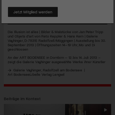
faszinierende Ausstellung zum Thema, mit Jan Peter Tripp,
Reto Keppler & Hans Kern.
Jetzt Mitglied werden
MEHR
Die Illusion ist alles | Bilder & Malstücke von Jan Peter Tripp
und Objets d’art von Reto Keppler & Hans Kern | Galerie
Vayhinger, D-78315 Radolfzell/Möggingen | Ausstellung bis 30.
September 2013 | Öffnungszeiten 14–19 Uhr, Mo und Di
geschlossen
An der
ART
BODENSEE
in Dornbirn – 12. bis 14. Juli 2013 –
zeigt die Galerie Vayhinger ausgewählte Werke ihrer Künstler
Galerie Vayhinger, Radolfzell am Bodensee
|
Art Bodensee
Libelle Verlag Lengwil
Beiträge im Kontext