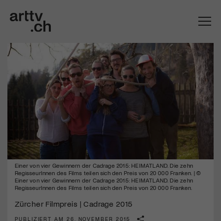
Einer von vier Gewinnern der Cadrage 2015: HEIMATLAND. Die zehn
Mach mit: «Be Part of the Art»!
RegisseurInnen des Films teilen sich den Preis von 20 000 Franken. | ©
Einer von vier Gewinnern der Cadrage 2015: HEIMATLAND. Die zehn
Engagiere dich als Kulturliebhaber:in, Kulturschaffende(r) oder
RegisseurInnen des Films teilen sich den Preis von 20 000 Franken.
Kulturinstitution und unterstütze unsere Arbeit.
Zürcher Filmpreis | Cadrage 2015
Mit deiner Mitgliedschaft erhältst du kostenlosen Zugang zu
diversen Kulturevents.
PUBLIZIERT AM 26. NOVEMBER 2015