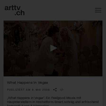
0
Mach mit: «Be Part of the Art»!
seconds
What Happens in Vegas
of
2
PUBLIZIERT AM 8. MAI 2008
Engagiere dich als Kulturliebhaber:in, Kulturschaffende(r) oder
minutes,
Kulturinstitution und unterstütze unsere Arbeit.
25
„What Happens in Vegas“. Ein Feelgood-Movie mit
Mit deiner Mitgliedschaft erhältst du kostenlosen Zugang zu
seconds
Hauptdarstellern in Höchstform. Smart, schräg und erfrischend
diversen Kulturevents.
komisch! 3 von 5 Filmperlen