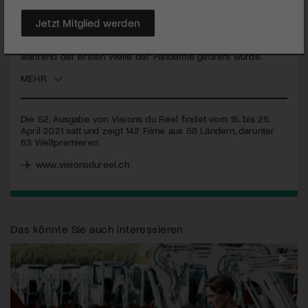
Langfilme, die das Publikum bereits auf anderen Festivals
überzeugt haben oder sich im kommenden Jahr durchsetzen
Jetzt Mitglied werden
werden, darunter auch der in der Weltpremiere präsentierte
Film My Place is Here, der in einem Krankenhaus in Norditalien
während der ersten Welle der Pandemie gedreht wurde.
MEHR
Die 52. Ausgabe von Visions du Réel findet vom 15. bis 25.
April 2021 satt und zeigt 142 Filme aus 58 Ländern, darunter
83 Weltpremieren
www.visionsdureel.ch
Das könnte Sie auch interessieren