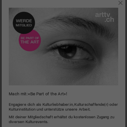
SZENE
Mach mit: «Be Part of the Art»!
0
seconds
Visions du Réel | Sektion | Grand Angle
Engagiere dich als Kulturliebhaber:in, Kulturschaffende(r) oder
of
Kulturinstitution und unterstütze unsere Arbeit.
2
PUBLIZIERT AM 31. MÄRZ 2021
Mit deiner Mitgliedschaft erhältst du kostenlosen Zugang zu
minutes,
0
diversen Kulturevents.
Die Sektion Grand Angle präsentiert auch dieses Jahr 11