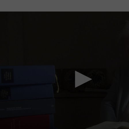
Mach mit: «Be Part of the Art»!
Engagiere dich als Kulturliebhaber:in, Kulturschaffende(r) oder