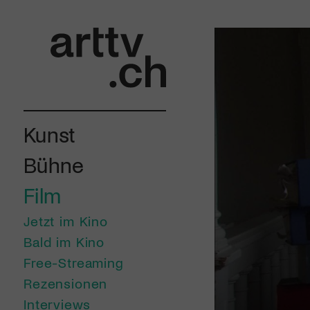
Kunst
Bühne
Film
Jetzt im Kino
Bald im Kino
Free-Streaming
Rezensionen
Interviews