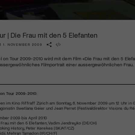
Kulturinstitution und unterstütze unsere Arbeit.
Mit deiner Mitgliedschaft erhältst du kostenlosen Zugang zu
diversen Kulturevents.
r | Die Frau mit den 5 Elefanten
Jetzt Mitglied werden
M 1. NOVEMBER 2009
l on Tour 2009-2010 wird mit dem Film «Die Frau mit den 5 El
aussergewöhnliches Filmportrait einer aussergewöhnlichen Frau.
 on Tour 2009-2010
:
en im Kino Riffraff Zürich am Sonntag, 8. November 2009 um 12 Uhr in
gonistin Swetlana Geier und Jean Perret (Festivaldirektor Visions du Ré
ber 2009 bis April 2010
 Frau mit den 5 Elefanten, Vadim Jendreyko (DE/CH)
oking History, Peter Kerekes (SK/AT/CZ)
sidji, Mehran Tamadon (IR/CH/F)