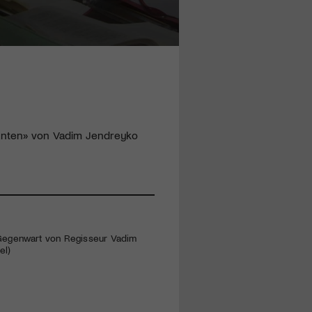
efanten» von Vadim Jendreyko
 Gegenwart von Regisseur Vadim
el)