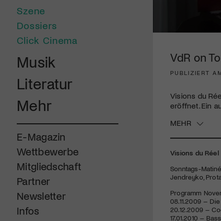
Szene
Dossiers
0
Click Cinema
seconds
of
VdR on Tou
Musik
1
minute,
PUBLIZIERT A
51
Literatur
seconds
Volume
90%
Visions du Rée
Mehr
eröffnet. Ein 
MEHR
E-Magazin
Wettbewerbe
Visions du Réel
Mitgliedschaft
Sonntags-Matiné
Jendreyko, Prota
Partner
Programm Novem
Newsletter
08.11.2009 – Die
Infos
20.12.2009 – Co
17.01.2010 – Bas