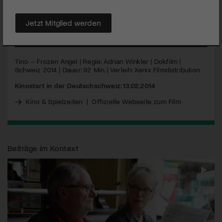
Schippert, dem legendären Gründer der Hells Angel
Switzerland, könnte schillernder nicht sein.
Jetzt Mitglied werden
MEHR
Tino – Frozen Angel | Regie: Adrian Winkler | Dokfilm |
Schweiz 2014 | Dauer: 92 Min. | Verleih: Xenix Filmdistribution
Kinostart in der Deutschschweiz: 13.02.2014
Kino & Spielzeiten
|
Offizielle Webseite zum Film
Beiträge im Kontext