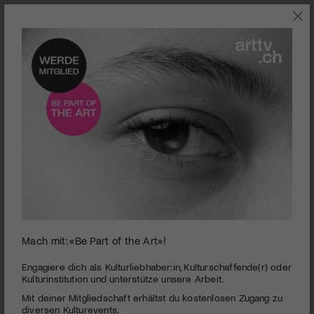
0
Mach mit: «Be Part of the Art»!
seconds
Tino – Frozen Angel
of
1
PUBLIZIERT AM 13. FEBRUAR 2014
Engagiere dich als Kulturliebhaber:in, Kulturschaffende(r) oder
minute,
Kulturinstitution und unterstütze unsere Arbeit.
40
Er war Rocker und Romantiker, Legastheniker und Poet,
Mit deiner Mitgliedschaft erhältst du kostenlosen Zugang zu
seconds
Revoluzzer und Höllenengel, ein Aussenseiter der
diversen Kulturevents.
bürgerlichen Gesellschaft. Der Lebensweg von Martin «Tino»