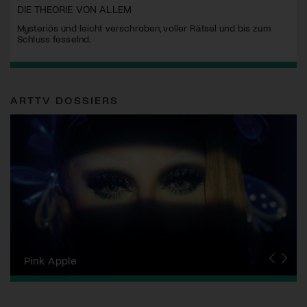
DIE THEORIE VON ALLEM
Mysteriös und leicht verschroben, voller Rätsel und bis zum
Schluss fesselnd.
ARTTV DOSSIERS
Zurich Film Festival
Pink Apple
Locarno Film Festival
Human Rights Film Festival Zurich
Yesh! Neues aus der jüdischen Filmwelt
Neuchâtel International Fantastic Film Festival
Visions du Réel
Berlinale
Solothurner Filmtage
Geneva International Film Festival