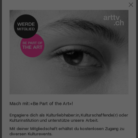
0
Mach mit: «Be Part of the Art»!
seconds
The Chinese Recipe – Copy and Create
of
1
PUBLIZIERT AM 17. MÄRZ 2016
Engagiere dich als Kulturliebhaber:in, Kulturschaffende(r) oder
minute,
Kulturinstitution und unterstütze unsere Arbeit.
38
Nimm, was bereits erfunden ist, lass es von deinen
Mit deiner Mitgliedschaft erhältst du kostenlosen Zugang zu
seconds
Konkurrenten weiterentwickeln und integriere deren
diversen Kulturevents.
Innovationen in dein Produkt. So lautet das chinesische