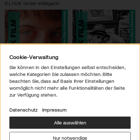
CLICK
Unser eMagazin
Cookie-Verwaltung
Sie können in den Einstellungen selbst entscheiden,
welche Kategorien Sie zulassen möchten. Bitte
beachten Sie, dass auf Basis Ihrer Einstellungen
womöglich nicht mehr alle Funktionalitäten der Seite
zur Verfügung stehen.
Datenschutz
Impressum
Alle auswählen
Über uns
Downloads
Impressum
Nur notwendige
Kontakt
Werben
Datenschutz