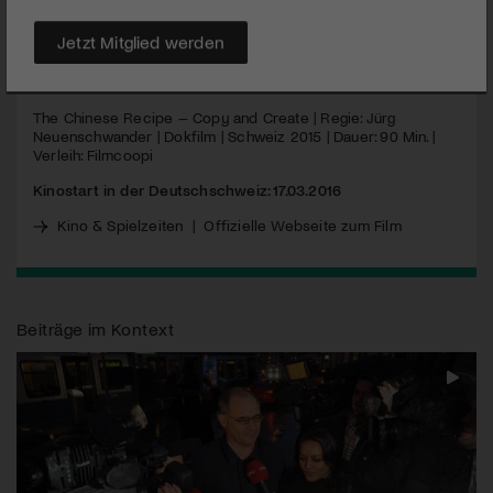
Rezept, ein smarter Weg zum Erfolg.
Jetzt Mitglied werden
MEHR
The Chinese Recipe – Copy and Create | Regie: Jürg
Neuenschwander | Dokfilm | Schweiz 2015 | Dauer: 90 Min. |
Verleih: Filmcoopi
Kinostart in der Deutschschweiz: 17.03.2016
Kino & Spielzeiten
|
Offizielle Webseite zum Film
Beiträge im Kontext